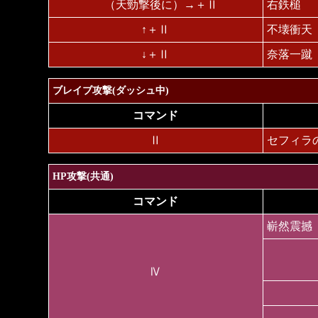
（天勁撃後に）→＋Ⅱ
右鉄槌
↑＋Ⅱ
不壊衝天
↓＋Ⅱ
奈落一蹴
ブレイブ攻撃(ダッシュ中)
コマンド
Ⅱ
セフィラ
HP攻撃(共通)
コマンド
嶄然震撼
Ⅳ