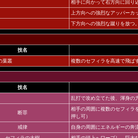
相手に向かって右方向に回り
上方向への強烈なアッパーカ
下方向への強烈な蹴りを放つ
技名
の葉叢
複数のセフィラを高速で飛ば
技名
乱打で攻め立てた後、渾身の
相手の周囲に複数のセフィラ
断罪
押し可）
戒律
自身の周囲にエネルギーの奔
セフィラの大樹
相手の頭上へワープし、巨大