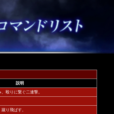
説明
み、殴りに繋ぐ二連撃。
、蹴り飛ばす。