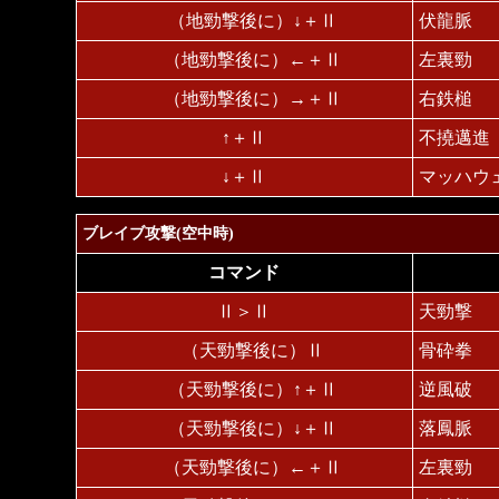
（地勁撃後に）↓＋Ⅱ
伏龍脈
（地勁撃後に）←＋Ⅱ
左裏勁
（地勁撃後に）→＋Ⅱ
右鉄槌
↑＋Ⅱ
不撓邁進
↓＋Ⅱ
マッハウ
ブレイブ攻撃(空中時)
コマンド
Ⅱ＞Ⅱ
天勁撃
（天勁撃後に）Ⅱ
骨砕拳
（天勁撃後に）↑＋Ⅱ
逆風破
（天勁撃後に）↓＋Ⅱ
落鳳脈
（天勁撃後に）←＋Ⅱ
左裏勁