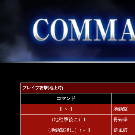
ブレイブ攻撃(地上時)
コマンド
Ⅱ＞Ⅱ
地勁撃
（地勁撃後に）Ⅱ
骨砕拳
（地勁撃後に）↑＋Ⅱ
逆風破