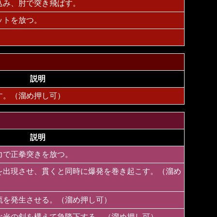
込み、肘で突き飛ばす。
ットを放つ。
。
説明
す。（溜め押し可）
説明
力で正拳突きを放つ。
を出現させ、貫くと同時に爆発を巻き起こす。（溜め
流を発生させる。（溜め押し可）
な光の剣を構えて急降下する。（溜め押し可）