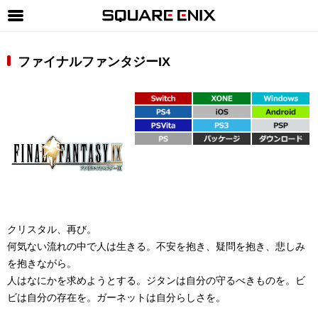
SQUARE ENIX 公式サイトメニュー
ファイナルファンタジーIX
ゲーム
マガジン＆ブックス
ミュージック
グッズ
ストア
メンバーズ
クリスタル、再び。
動画
何気ない流れの中で人は生きる。不安を抱き、疑問を抱き、悲しみ
コラム
を抱きながら。
人はなにかを求めようとする。ジタンは自分の守るべきものを。ビ
会社情報
採用情報
ビは自分の存在を。ガーネットは自分らしさを。
SQUARE ENIX サイト内検索