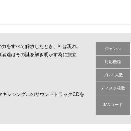
s」。その力をすべて解放したとき、神は現れ、
ジャンル
険者達はその謎を解き明かす為に旅立
対応機種
プレイ人数
ディスク枚数
マキシシングルのサウンドトラックCDを
JANコード