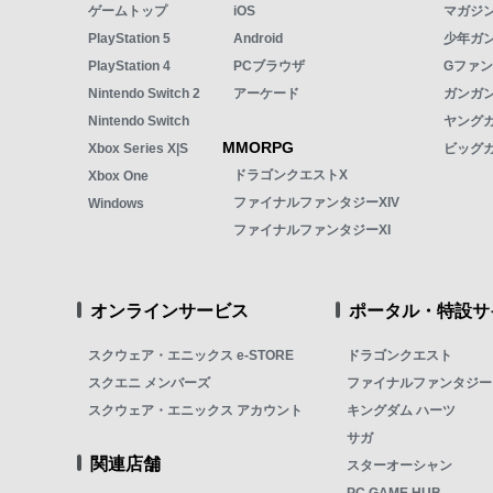
ゲームトップ
iOS
マガジ
PlayStation 5
Android
少年ガ
PlayStation 4
PCブラウザ
Gファ
Nintendo Switch 2
アーケード
ガンガン
Nintendo Switch
ヤング
MMORPG
Xbox Series X|S
ビッグ
ドラゴンクエストX
Xbox One
ファイナルファンタジーXIV
Windows
ファイナルファンタジーXI
オンラインサービス
ポータル・特設サ
スクウェア・エニックス e-STORE
ドラゴンクエスト
スクエニ メンバーズ
ファイナルファンタジー
スクウェア・エニックス アカウント
キングダム ハーツ
サガ
関連店舗
スターオーシャン