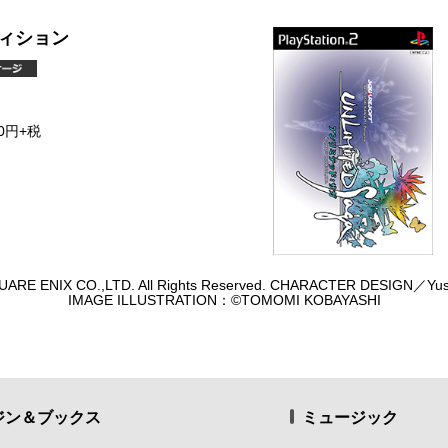
ィション
0円+税
UARE ENIX CO.,LTD. All Rights Reserved. CHARACTER DESIGN／Yus
IMAGE ILLUSTRATION：©TOMOMI KOBAYASHI
ジン＆ブックス
ミュージック