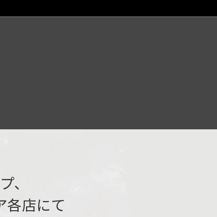
プ、
ア各店にて