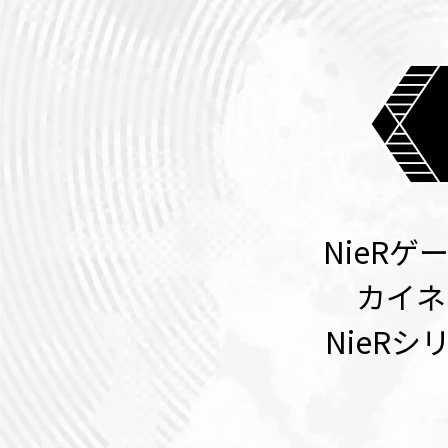
NieR
カイネ
NieR