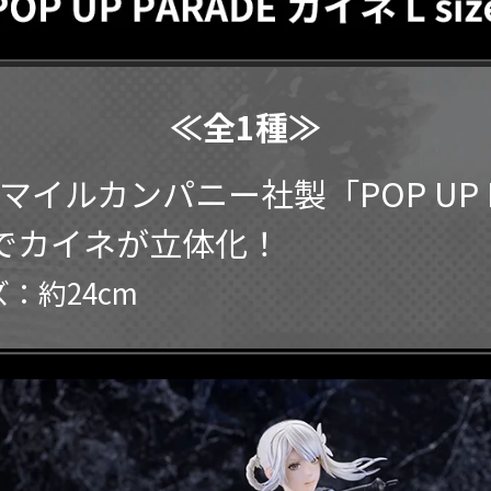
≪全1種≫
マイルカンパニー社製「POP UP P
e」でカイネが立体化！
：約24cm