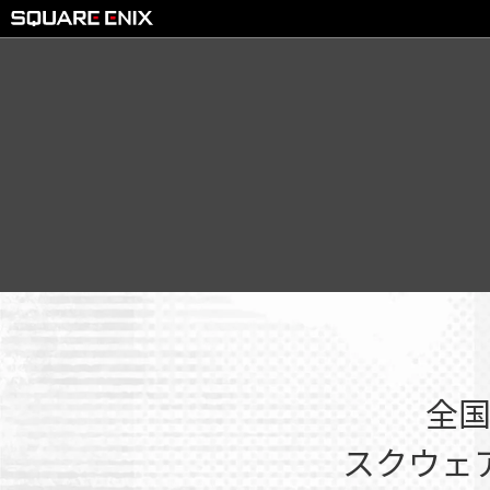
全
スクウェ