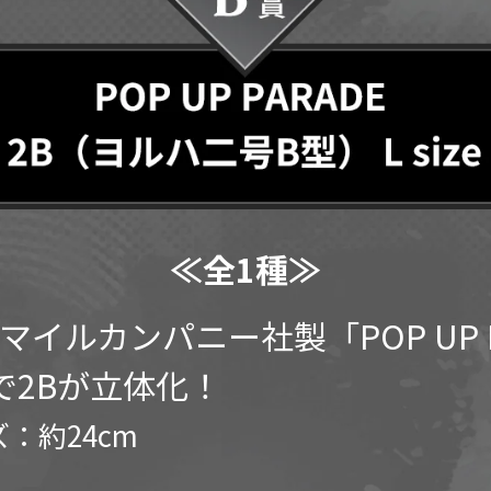
≪全1種≫
マイルカンパニー社製「POP UP P
e」で2Bが立体化！
：約24cm