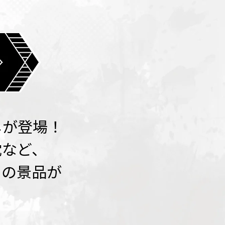
じが登場！
枕など、
ちの景品が