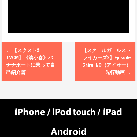
←
【スクスト2
【スクールガールスト
P
TVCM】《湊小春》バ
ライカーズ2】Episode
o
ナナボートに乗って自
Chiral I/O（アイオー）
己紹介篇
先行動画
→
s
t
n
a
v