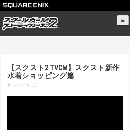
S
k
i
p
t
o
c
o
【スクスト2 TVCM】スクスト新作
n
水着ショッピング篇
t
e
2019年7月11日
n
t