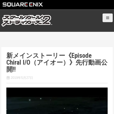
S
k
i
p
t
o
c
新メインストーリー《Episode
o
Chiral I/O（アイオー）》先行動画公
n
t
開!!
e
2019年5月27日
n
t