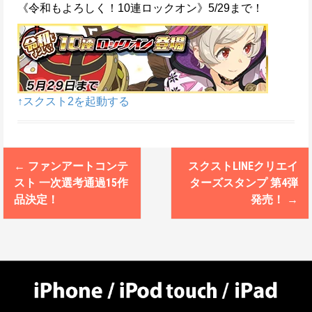
《令和もよろしく！10連ロックオン》5/29まで！
↑スクスト2を起動する
←
ファンアートコンテ
スクストLINEクリエイ
P
スト 一次選考通過15作
ターズスタンプ 第4弾
o
品決定！
発売！
→
s
t
n
a