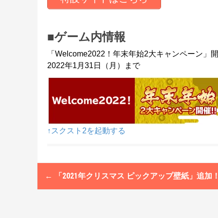
■ゲーム内情報
「Welcome2022！年末年始2大キャンペーン」
2022年1月31日（月）まで
↑スクスト2を起動する
←
「2021年クリスマス ピックアップ壁紙」追加
P
o