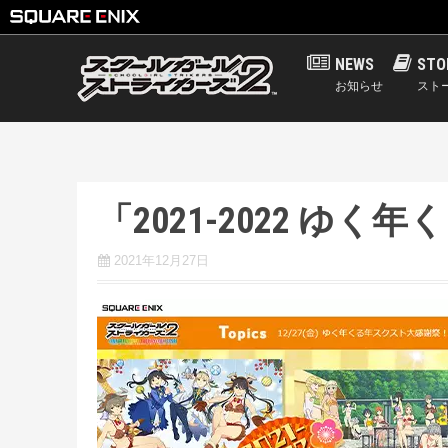
S
NEWS
STO
k
お知らせ
スト
i
p
t
o
c
「2021-2022 
o
n
2021年12月27日
t
e
n
t