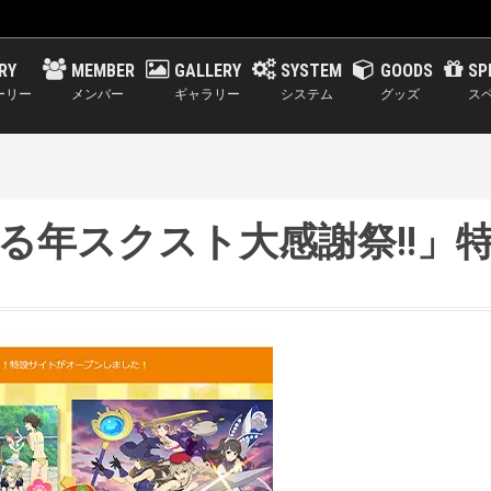
RY
MEMBER
GALLERY
SYSTEM
GOODS
SP
ーリー
メンバー
ギャラリー
システム
グッズ
ス
ゆく年くる年スクスト大感謝祭!!