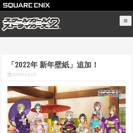
S
k
i
p
t
o
c
「2022年 新年壁紙」追加！
o
n
2022年1月1日
t
e
n
t