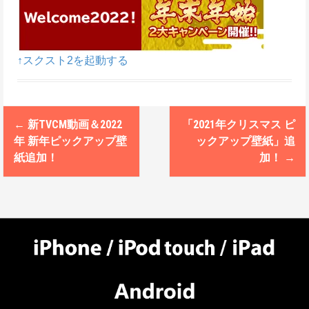
↑スクスト2を起動する
←
新TVCM動画＆2022
「2021年クリスマス ピ
P
年 新年ピックアップ壁
ックアップ壁紙」追
o
紙追加！
加！
→
s
t
n
a
v