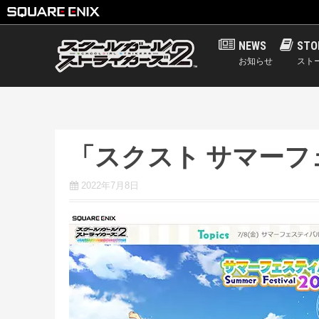
S
NEWS
STO
k
お知らせ
スト
i
p
t
o
c
「スクスト サマーフ
o
n
2022年7月8日
t
e
n
t