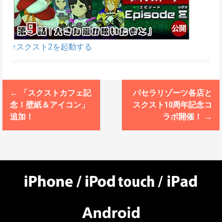
↑スクスト2を起動する
←
「スクストカフェ記
パセラリゾーツ各店と
P
念！壁紙＆アイコン」
スクスト10周年記念コ
o
追加！
ラボ開催！
→
s
t
n
a
v