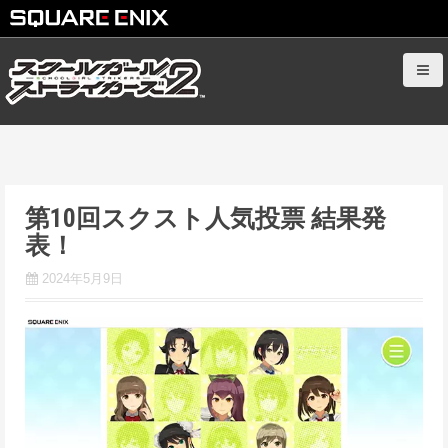
S
k
i
p
t
o
c
第10回スクスト人気投票 結果発
o
表！
n
t
2024年5月9日
e
n
t