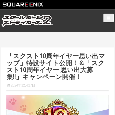
S
k
i
p
t
o
c
「スクスト10周年イヤー思い出マ
o
ップ」特設サイト公開！＆「スク
n
t
スト10周年イヤー 思い出大募
e
集!!」キャンペーン開催！
n
2024年12月27日
t