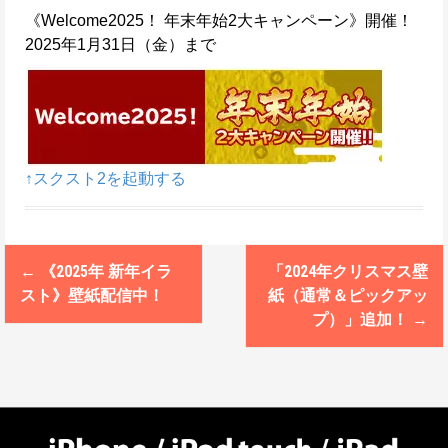
《Welcome2025！ 年末年始2大キャンペーン》開催！
2025年1月31日（金）まで
↑スクスト2を起動する
←
《2025年 新年イラ
「2024年クリスマス壁
P
スト》壁紙配信中！
紙（通常＆ピックアッ
o
プ）」追加！
→
s
t
n