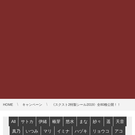
HOME
キャンペーン
《スクスト2特製シール2019》全80種公開！！
All
サトカ
伊緒
椿芽
悠水
まな
紗々
遥
天音
真乃
いつみ
マリ
イミナ
ハヅキ
リョウコ
アコ