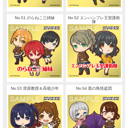
No.51 のらねこ三姉妹
No.52 エンハンブレ王室護衛
隊
No.53 澄原教授＆高嶺少年
No.54 黒の鳥怪盗団