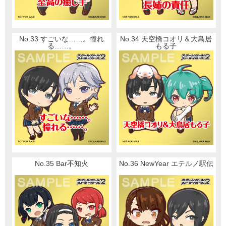
No.33 すごいな……。憧れ
No.34 天空橋コオリ＆大鳥居
る……。
もる子
No.35 Bar不知火
No.36 NewYear エテルノ駅伝