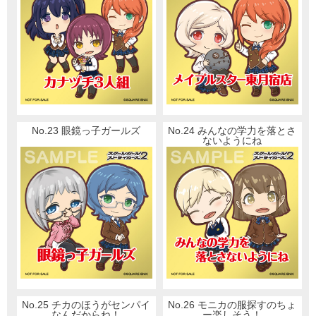
No.23 眼鏡っ子ガールズ
No.24 みんなの学力を落とさ
ないようにね
No.25 チカのほうがセンパイ
No.26 モニカの服探すのちょ
なんだからね！
ー楽しそう！