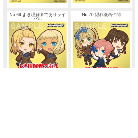
No.69 よき理解者でありライ
No.70 隠れ漫画仲間
バル
No.71 ふざけたら容赦なく撃
No.72 結合都市（コロケーシ
つ
ョン）潜入組