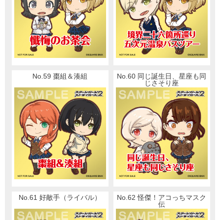
No.59 棗組＆湊組
No.60 同じ誕生日、星座も同
じさそり座
No.61 好敵手（ライバル）
No.62 怪傑！アコっちマスク
伝