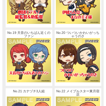
No.19 天音のいちばん近くの
No.20 ついついかわいがっち
ファン
ゃうのさ
No.21 カナヅチ3人組
No.22 メイプルスター東月宿
店