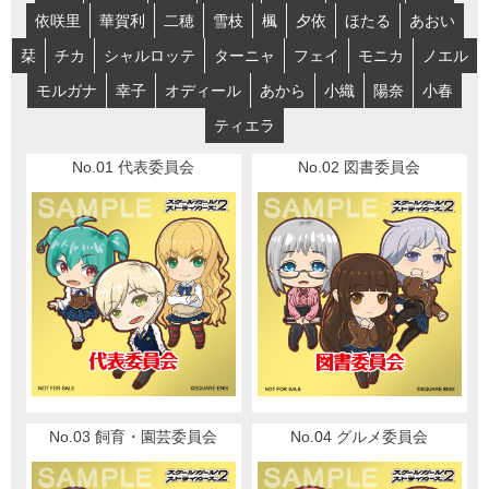
依咲里
華賀利
二穂
雪枝
楓
夕依
ほたる
あおい
栞
チカ
シャルロッテ
ターニャ
フェイ
モニカ
ノエル
モルガナ
幸子
オディール
あから
小織
陽奈
小春
ティエラ
No.01 代表委員会
No.02 図書委員会
No.03 飼育・園芸委員会
No.04 グルメ委員会