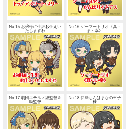
No.15 お嬢様に生涯お仕えい
No.16 ゲーマートリオ《真・
たしますわ
ま・幸》
No.17 劇団エテルノ総監督＆
No.18 伊緒ちんはまなの王子
助監督
様