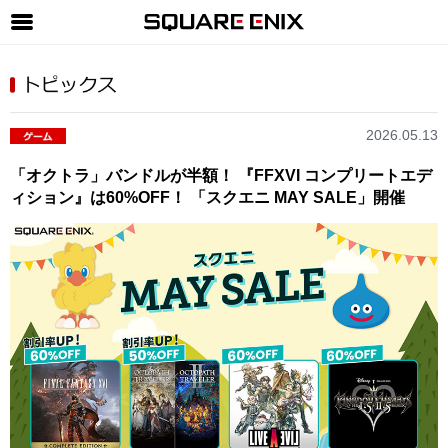
SQUARE ENIX 公式サイトメニュー
ゲーム
2026.05.13
マガジン＆ブックス
「オクトラ」バンドルが半額！ 『FFXVI コンプリートエデ
ミュージック
ィション』は60%OFF！ 「スクエニ MAY SALE」開催
グッズ
ストア
メンバーズ
動画
コラム
会社情報
採用情報
SQUARE ENIX サイト内検索