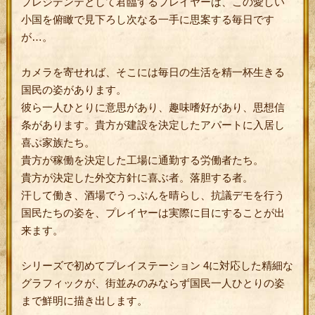
プレジデンテとして君臨するプレイヤーは、この愛しい
小国を俯瞰で見下ろし次なる一手に思案する毎日です
が…。
カメラを寄せれば、そこには毎日の生活を精一杯生きる
国民の姿があります。
彼ら一人ひとりに意思があり、趣味嗜好があり、思想信
条があります。貴方が建設を決定したアパートに入居し
喜ぶ家族たち。
貴方が稼働を決定した工場に通勤する労働者たち。
貴方が決定した外交方針に喜ぶ者。落胆する者。
汗して働き、酒場でうっぷんを晴らし、抗議デモを行う
国民たちの姿を、プレイヤーは実際に目にすることが出
来ます。
シリーズで初めてプレイステーション 4に対応した精細な
グラフィックが、街並みのみならず国民一人ひとりの姿
まで鮮明に描き出します。