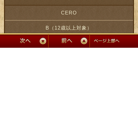
CERO
B（12歳以上対象）
※1 Xbox 360版は「トロピコ５」単体の販売となります。
※2 Xbox 360版のプレイ人数は1～2人となります。
レーティング制度について
著作権について
プライバシーポリシー
サポートセンター
© 2015 Kalypso Media Group GmbH. Tropico is a