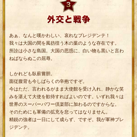
あぁ、なんと嘆かわしい、哀れなプレジデンテ！
我々は大国の間を風彷徨う木の葉のような存在です。
所詮は小さな島国。大国の思惑に、白い物も黒いと言わ
ねばならぬこの屈辱。
しかれども臥薪嘗胆。
面従腹背も今しばらくの辛抱ですぞ。
今はただ、言われるがまま大使館を受け入れ、静かな笑
みを湛えて大使を歓待すればよいのです。いずれ我々は
世界のスーパーパワー倶楽部に加わるのですからな。
そのためにも軍備の拡充を怠ってはなりません。
精鋭の強者は一日にして成らず、ですぞ。我が軍神プレ
ジデンテ。