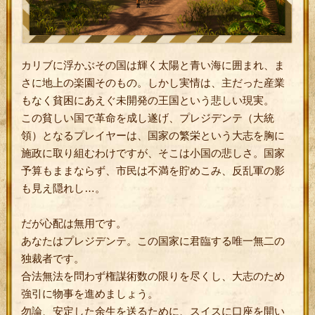
カリブに浮かぶその国は輝く太陽と青い海に囲まれ、ま
さに地上の楽園そのもの。しかし実情は、主だった産業
もなく貧困にあえぐ未開発の王国という悲しい現実。
この貧しい国で革命を成し遂げ、プレジデンテ（大統
領）となるプレイヤーは、国家の繁栄という大志を胸に
施政に取り組むわけですが、そこは小国の悲しさ。国家
予算もままならず、市民は不満を貯めこみ、反乱軍の影
も見え隠れし…。
だが心配は無用です。
あなたはプレジデンテ。この国家に君臨する唯一無二の
独裁者です。
合法無法を問わず権謀術数の限りを尽くし、大志のため
強引に物事を進めましょう。
勿論、安定した余生を送るために、スイスに口座を開い