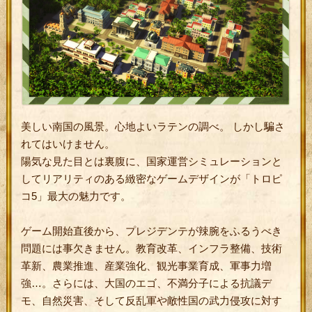
美しい南国の風景。心地よいラテンの調べ。 しかし騙さ
れてはいけません。
陽気な見た目とは裏腹に、国家運営シミュレーションと
してリアリティのある緻密なゲームデザインが「トロピ
コ5」最大の魅力です。
ゲーム開始直後から、プレジデンテが辣腕をふるうべき
問題には事欠きません。教育改革、インフラ整備、技術
革新、農業推進、産業強化、観光事業育成、軍事力増
強…。さらには、大国のエゴ、不満分子による抗議デ
モ、自然災害、そして反乱軍や敵性国の武力侵攻に対す