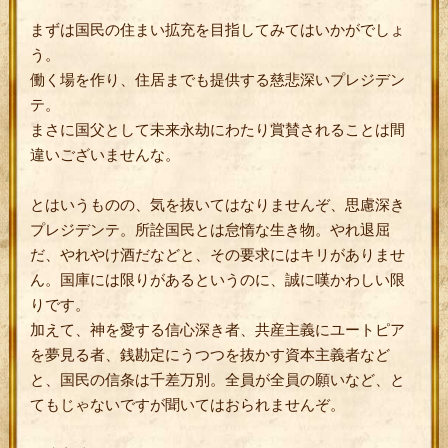
まずは国民の住まい拡充を目指してみてはいかがでしょ
う。
働く場を作り、住居までも提供する慈悲深いプレジデン
テ。
まさに国父として未来永劫にわたり賞賛されることは間
違いございませんな。
とはいうものの、気を抜いてはなりませんぞ、思慮深き
プレジデンテ。所詮国民とは怠惰な生き物。やれ退屈
だ、やれやけ酒だなどと、その要求にはキリがありませ
ん。国庫には限りがあるというのに、誠に嘆かわしい限
りです。
加えて、神を愛する信心深き者、共産主義にユートピア
を夢見る者、銭勘定にうつつを抜かす資本主義者など
と、国民の信条は千差万別。全員が全員の願いなど、と
てもじゃないですが聞いてはおられませんぞ。