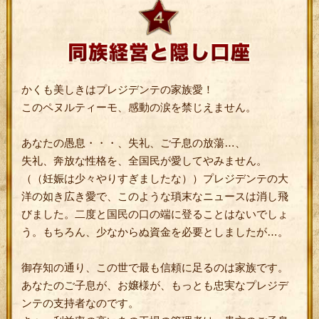
かくも美しきはプレジデンテの家族愛！
このペヌルティーモ、感動の涙を禁じえません。
あなたの愚息・・・、失礼、ご子息の放蕩…、
失礼、奔放な性格を、全国民が愛してやみません。
（（妊娠は少々やりすぎましたな））プレジデンテの大
洋の如き広き愛で、このような瑣末なニュースは消し飛
びました。二度と国民の口の端に登ることはないでしょ
う。もちろん、少なからぬ資金を必要としましたが…。
御存知の通り、この世で最も信頼に足るのは家族です。
あなたのご子息が、お嬢様が、もっとも忠実なプレジデ
ンテの支持者なのです。