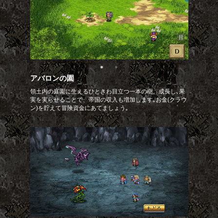
アバロンの園
領土内の庭園に生えるひときわ目立つ一本の樹。成長し､果
実を実らせることで、帝国の収入も増加します｡お金(クラウ
ン)を貯えて冒険資金にあてましょう｡