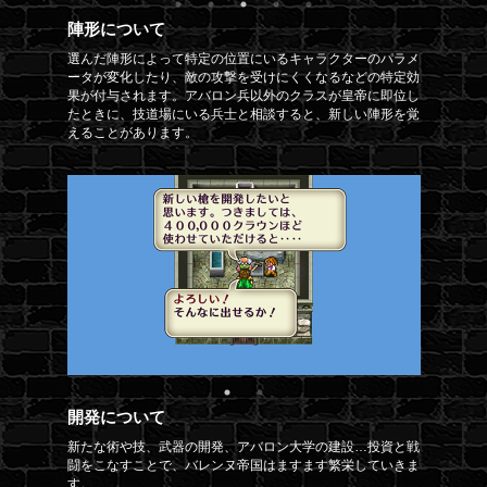
陣形について
選んだ陣形によって特定の位置にいるキャラクターのパラメ
ータが変化したり、敵の攻撃を受けにくくなるなどの特定効
果が付与されます。アバロン兵以外のクラスが皇帝に即位し
たときに、技道場にいる兵士と相談すると、新しい陣形を覚
えることがあります。
開発について
新たな術や技、武器の開発、アバロン大学の建設…投資と戦
闘をこなすことで、バレンヌ帝国はますます繁栄していきま
す。