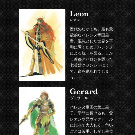
歴代のなかでも、最も意
欲的なバレンヌ帝国皇
帝。混沌とした世界を平
和に導くため、バレンヌ
による統一を図る。しか
し首都アバロンを襲った
七英雄クジンシーによっ
て、命を絶たれてしま
う。
バレンヌ帝国の第二皇
子。学問に長けるも、父
レオンや兄ヴィクトール
に比べて大人しく、争い
ごとは苦手。しかし皇位