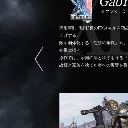
専用6種、汎用2種のEXスキルを
上げする。
敵を弱体化する「怨讐の牢獄」や、
効果は様々。
原作では、帝国の法と秩序を守る『
故郷と家族を捨てた者への復讐を誓