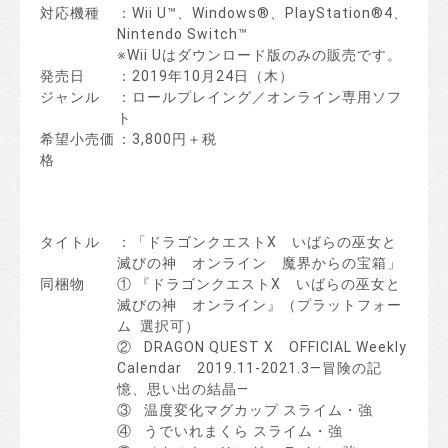
対応機種
：Wii U™、Windows®、PlayStation®4、
Nintendo Switch™
※Wii Uはダウンロード版のみの販売です。
発売日
：2019年10月24日（木）
ジャンル
：ロールプレイング／オンライン専用ソフ
ト
希望小売価
：3,800円＋税
格
タイトル
：「ドラゴンクエストX いばらの巫女と
滅びの神 オンライン 魔界からの宝箱」
同梱物
① 『ドラゴンクエストX いばらの巫女と
滅びの神 オンライン』（プラットフォー
ム 選択可）
② DRAGON QUEST X OFFICIAL Weekly
Calendar 2019.11-2021.3―冒険の記
憶、思い出の結晶―
③ 温度変化マグカップ スライム・強
④ うでいれまくら スライム・強