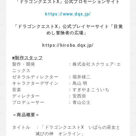
「
ドラゴンクエスト
X
」
公式プロモーションサイト
https://www.dqx.jp/
「
ドラゴンクエスト
X
」
公式プレイヤーサイト「目覚
めし冒険者の広場」
https://hiroba.dqx.jp/
■
制作スタッフ
製作・開発 ：株式会社スクウェア･エ
ニックス
ゼネラルディレクター ：堀井雄二
キャラクターデザイン ：鳥山 明
音楽 ：すぎやまこういち
ディレクター ：安西崇
プロデューサー ：青山公士
＜
商品概要
＞
タイトル
：「ドラゴンクエストX いばらの巫女と
滅びの神 オンライン」