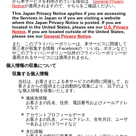
から本サービスを利用されている場合は、
General Privacy
Notice
が適用されますので、そちらをご確認ください。
This Japan Privacy Notice applies if you are accessing
the Services in Japan or if you are visiting a website
where this Japan Privacy Notice is posted. If you are
located in the United States, please see our
U.S. Privacy
Notice
. If you are located outside of the United States,
please see our
General Privacy Notice
.
また、このプライバシーポリシーは、本サービスに関連して
第三者が収集する情報（Facebookの「いいね」ボタンなど）
やこのプライバシーポリシー以外のプライバシーポリシーが
適用されるサービスには適用されません。
個人情報の収集について
収集する個人情報
当社は、お客さまによる本サービスの利用に関連して、お
客さまからの提供または自動的な収集により、以下のよう
な個人情報を収集いたします。
連絡先情報
お客さまの氏名、住所、電話番号およびメールアドレ
スなど
アカウントプロフィールデータ
お客さまの氏名、メールアドレス、生年月日、ユーザ
ー名およびパスワードなど
支払情報