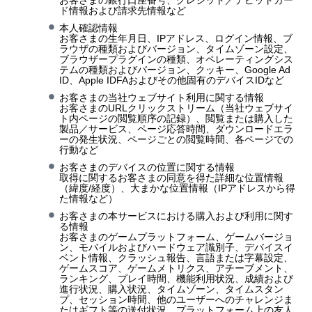
お客さまの銀行口座番号、クレジット／デビットカー
ド情報および請求先情報など
本人確認情報
お客さまの生年月日、IPアドレス、ログイン情報、ブ
ラウザの種類およびバージョン、タイムゾーン設定、
ブラウザープラグインの種類、オペレーティングシス
テムの種類およびバージョン、クッキー、Google Ad
ID、Apple IDFAおよびその他固有のデバイスIDなど
お客さまの当社ウェブサイト利用に関する情報
お客さまのURLクリックストリーム（当社ウェブサイ
ト内ページの閲覧順序の記録）、閲覧または購入した
製品／サービス、ページ応答時間、ダウンロードエラ
ーの発生状況、ページごとの閲覧時間、各ページでの
行動など
お客さまのデバイスの位置に関する情報
取得に関するお客さまの同意を得た詳細な位置情報
（緯度/経度）、大まかな位置情報（IPアドレスから得
た情報など）
お客さまの本サービスにおける購入および利用に関す
る情報
お客さまのゲームプラットフォーム、ゲームバージョ
ン、モバイルおよびハードウェア識別子、デバイスイ
ベント情報、クラッシュ報告、言語または字幕設定、
ゲームスコア、ゲームメトリクス、アチーブメント、
ランキング、プレイ時間、機能利用状況、成績および
進行状況、購入状況、タイムゾーン、タイムスタン
プ、セッション時間、他のユーザーへのチャレンジま
たはギフト等の送付状況、プラットフォーム上の友人