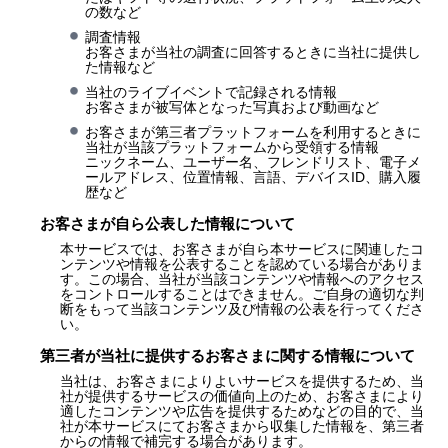
の数など
調査情報
お客さまが当社の調査に回答するときに当社に提供し
た情報など
当社のライブイベントで記録される情報
お客さまが被写体となった写真および動画など
お客さまが第三者プラットフォームを利用するときに
当社が当該プラットフォームから受領する情報
ニックネーム、ユーザー名、フレンドリスト、電子メ
ールアドレス、位置情報、言語、デバイスID、購入履
歴など
お客さまが自ら公表した情報について
本サービスでは、お客さまが自ら本サービスに関連したコ
ンテンツや情報を公表することを認めている場合がありま
す。この場合、当社が当該コンテンツや情報へのアクセス
をコントロールすることはできません。ご自身の適切な判
断をもって当該コンテンツ及び情報の公表を行ってくださ
い。
第三者が当社に提供するお客さまに関する情報について
当社は、お客さまによりよいサービスを提供するため、当
社が提供するサービスの価値向上のため、お客さまにより
適したコンテンツや広告を提供するためなどの目的で、当
社が本サービスにてお客さまから収集した情報を、第三者
からの情報で補完する場合があります。