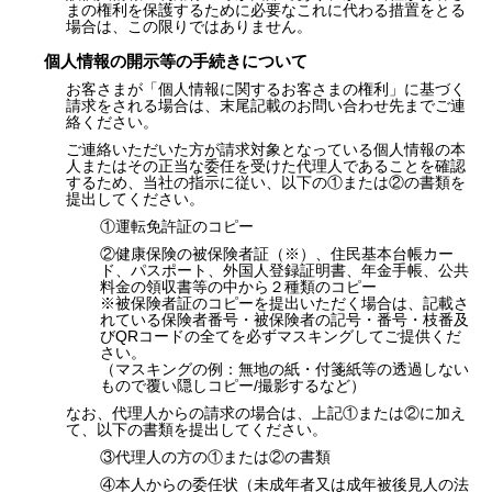
まの権利を保護するために必要なこれに代わる措置をとる
場合は、この限りではありません。
個人情報の開示等の手続きについて
お客さまが「個人情報に関するお客さまの権利」に基づく
請求をされる場合は、末尾記載のお問い合わせ先までご連
絡ください。
ご連絡いただいた方が請求対象となっている個人情報の本
人またはその正当な委任を受けた代理人であることを確認
するため、当社の指示に従い、以下の①または②の書類を
提出してください。
①運転免許証のコピー
②健康保険の被保険者証（※）、住民基本台帳カー
ド、パスポート、外国人登録証明書、年金手帳、公共
料金の領収書等の中から２種類のコピー
※被保険者証のコピーを提出いただく場合は、記載さ
れている保険者番号・被保険者の記号・番号・枝番及
びQRコードの全てを必ずマスキングしてご提供くだ
さい。
（マスキングの例：無地の紙・付箋紙等の透過しない
もので覆い隠しコピー/撮影するなど）
なお、代理人からの請求の場合は、上記①または②に加え
て、以下の書類を提出してください。
③代理人の方の①または②の書類
④本人からの委任状（未成年者又は成年被後見人の法