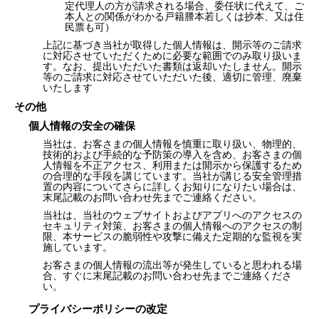
定代理人の方が請求される場合、委任状に代えて、ご
本人との関係がわかる戸籍謄本若しくは抄本、又は住
民票も可）
上記に基づき当社が取得した個人情報は、開示等のご請求
に対応させていただくために必要な範囲でのみ取り扱いま
す。なお、提出いただいた書類は返却いたしません。開示
等のご請求に対応させていただいた後、適切に管理、廃棄
いたします
その他
個人情報の安全の確保
当社は、お客さまの個人情報を慎重に取り扱い、物理的、
技術的および手続的な予防策の導入を含め、お客さまの個
人情報を不正アクセス、利用または開示から保護するため
の合理的な手段を講じています。当社が講じる安全管理措
置の内容についてさらに詳しくお知りになりたい場合は、
末尾記載のお問い合わせ先までご連絡ください。
当社は、当社のウェブサイトおよびアプリへのアクセスの
セキュリティ対策、お客さまの個人情報へのアクセスの制
限、本サービスの脆弱性や攻撃に備えた定期的な監視を実
施しています。
お客さまの個人情報の流出等が発生していると思われる場
合、すぐに末尾記載のお問い合わせ先までご連絡くださ
い。
プライバシーポリシーの改定