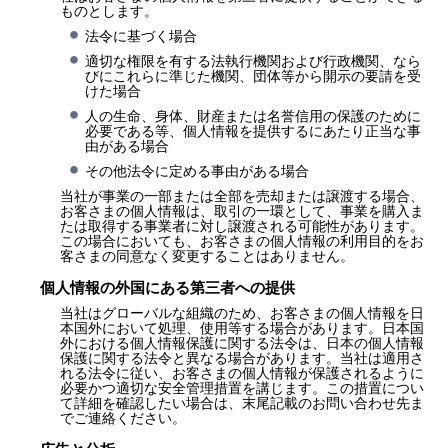
ものとします。
法令に基づく場合
適切な権限を有する法執行機関および行政機関、なら
びにこれらに準じた機関、団体等から開示の要請を受
けた場合
人の生命、身体、財産または名誉信用の保護のために
必要である等、個人情報を提供するにあたり正当な事
由がある場合
その他法令に定める事由がある場合
当社が事業の一部または全部を売却または譲渡する場合、
お客さまの個人情報は、取引の一環として、事業を購入ま
たは取得する事業者に対し譲渡される可能性があります。
この場合においても、お客さまの個人情報の利用目的をお
客さまの同意なく変更することはありません。
個人情報の外国にある第三者への提供
当社はグローバルな組織のため、お客さまの個人情報を日
本国外において処理、使用等する場合があります。日本国
外における個人情報保護に関する法令は、日本の個人情報
保護に関する法令と異なる場合があります。当社は適用さ
れる法令に従い、お客さまの個人情報が保護されるように
必要かつ適切な安全管理措置を講じます。この措置につい
て詳細を確認したい場合は、末尾記載のお問い合わせ先ま
でご連絡ください。