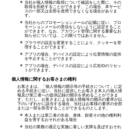
当社が個人情報の取得について確認をした際に、その
取得を拒絶することができます。この場合、本サービ
スの一部又は全部を使用できなくなる場合がありま
す。
当社からのプロモーションメールの記載に従い、プロ
モーションメールの受信をしないように設定すること
ができます。なお、アカウント管理に関する重要なお
知らせについては、この限りではありません。
ブラウザの設定を変更することにより、クッキーを管
理することができます。
アプリの場合、デバイスの設定により位置情報の提供
を中止することができます。
アプリの場合、デバイスの設定により広告IDのリセッ
トができます。
個人情報に関するお客さまの権利
お客さまは、「個人情報の開示等の手続きについて」に定
める手続きに従い、当社に提供したお客さま本人の個人情
報及び第三者への提供記録の開示を求めることができま
す。ただし、お客さまによる個人情報等の開示の要求が以
下のいずれかに該当する場合、当社はお客様の要求の全部
または一部を拒否することができるものとします。
本人または第三者の生命、身体、財産その他の権利利
益を害するおそれがある場合
当社の業務の適正な実施に著しい支障を及ぼすおそれ