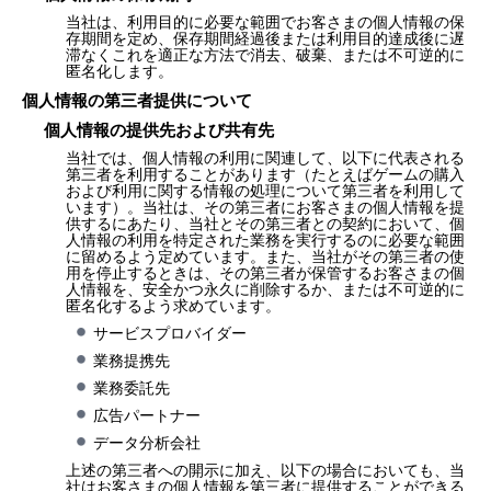
当社は、利用目的に必要な範囲でお客さまの個人情報の保
存期間を定め、保存期間経過後または利用目的達成後に遅
滞なくこれを適正な方法で消去、破棄、または不可逆的に
匿名化します。
個人情報の第三者提供について
個人情報の提供先および共有先
当社では、個人情報の利用に関連して、以下に代表される
第三者を利用することがあります（たとえばゲームの購入
および利用に関する情報の処理について第三者を利用して
います）。当社は、その第三者にお客さまの個人情報を提
供するにあたり、当社とその第三者との契約において、個
人情報の利用を特定された業務を実行するのに必要な範囲
に留めるよう定めています。また、当社がその第三者の使
用を停止するときは、その第三者が保管するお客さまの個
人情報を、安全かつ永久に削除するか、または不可逆的に
匿名化するよう求めています。
サービスプロバイダー
業務提携先
業務委託先
広告パートナー
データ分析会社
上述の第三者への開示に加え、以下の場合においても、当
社はお客さまの個人情報を第三者に提供することができる