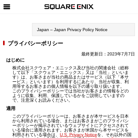
SQUARE ENIX 公式サイトメニュー
Japan – Japan Privacy Policy Notice
ゲーム
マガジン＆ブックス
プライバシーポリシー
ミュージック
最終更新日：2023年7月7日
はじめに
グッズ
株式会社スクウェア・エニックス及び当社の関連会社（総称
して以下「スクウェア・エニックス」又は「当社」といいま
す）は、お客さまが当社の商品またはサービス（以下「本サ
ストア
ービス」といいます）を利用するにあたり、当社が収集、利
用等するお客さまの個人情報を以下の通り取り扱います。
メンバーズ
このプライバシーポリシーでは当社がお客さまの情報をどの
ように収集、利用、保護しているかをご説明していますの
で、注意深くお読みください。
動画
適用
コラム
このプライバシーポリシーは、お客さまが本サービスを日本
から利用されている場合、またはお客さまがこのプライバシ
会社情報
採用情報
ーポリシーが掲示されているウェブサイトにアクセスされて
いる場合に適用されます。お客さまが米国から本サービスを
利用されている場合は、
U.S. Privacy Notice
を、それ以外の国
SQUARE ENIX サイト内検索