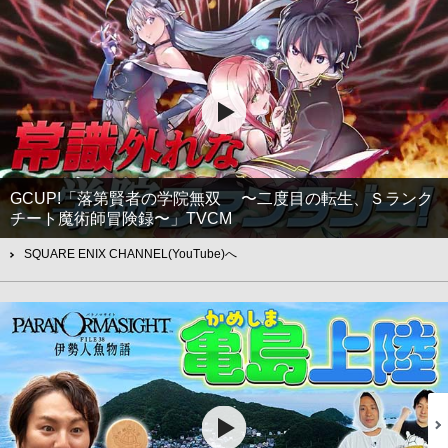
GCUP!「落第賢者の学院無双 〜二度目の転生、Ｓランク
チート魔術師冒険録〜」TVCM
SQUARE ENIX CHANNEL(YouTube)へ