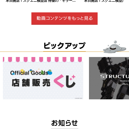
本日開店！スクエニ模型店 待望の「キラーマシン」プラスチックモデルを最速レビュー！