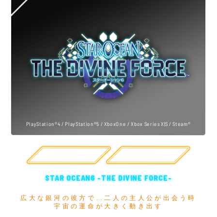
PlayStation®4 / PlayStation®5 / XboxOne / Xbox Series X|S / Steam®
公式サイト
購入
STAR OCEAN6 -THE DIVINE FORCE-
広大な銀河の彼方で…二人の主人公が出会う時
宇宙の運命が大きく動き出す