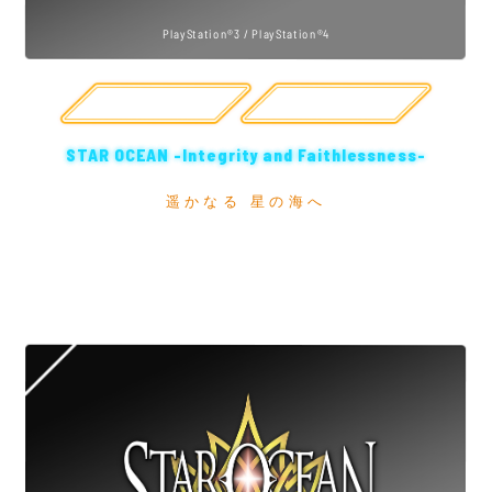
PlayStation®3 / PlayStation®4
公式サイト
購入
STAR OCEAN -Integrity and Faithlessness-
遥かなる 星の海へ
宇宙の深淵は、人間たちの平穏を許さないのか
———
宇宙暦537年 1人の少女をめぐる戦いの物語が、
その幕を開ける。