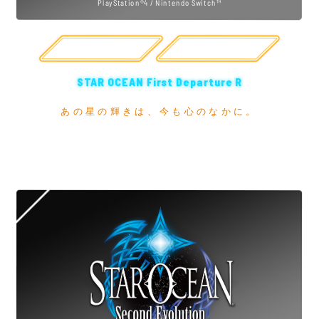
PlayStation®4 / Nintendo Switch™
公式サイト
購入
STAR OCEAN First Departure R
あの星の輝きは、今も心のなかに。
「スターオーシャン1」がHDタイトルで新登場!!
原作ボイス撮り下ろし+新規イラスト！