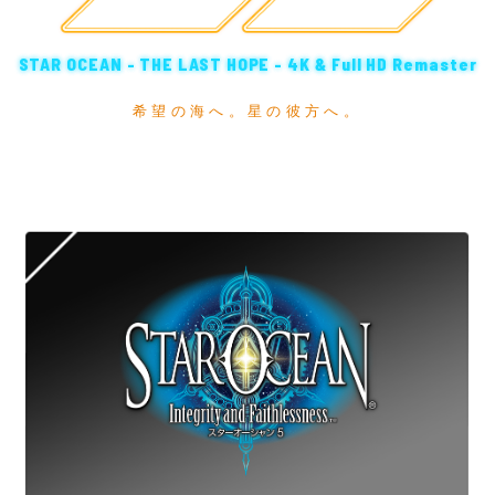
公式サイト
購入
STAR OCEAN - THE LAST HOPE - 4K & Full HD Remaster
希望の海へ。星の彼方へ。
宇宙歴10年。人類は未知なる宇宙へ。
4Kで体感する“星の海、始まりの物語”
———