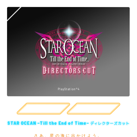
PlayStation®4
公式サイト
購入
STAR OCEAN −Till the End of Time−
ディレクターズカット
さあ、星の海に出かけよう。