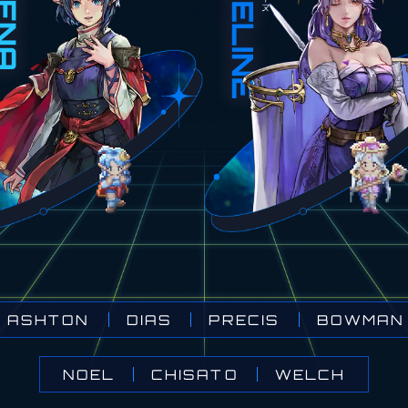
BOWMAN
ASHTON
PRECIS
DIAS
CHISATO
WELCH
NOEL