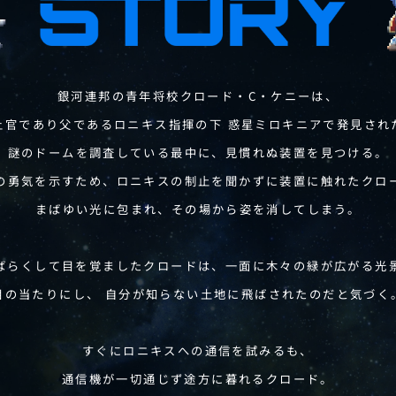
銀河連邦の青年将校クロード・C・ケニーは、
上官であり父であるロニキス指揮の下
惑星ミロキニアで発見され
謎のドームを
調査している最中に、見慣れぬ装置を見つける。
の勇気を示すため、
ロニキスの制止を聞かずに装置に触れたクロ
まばゆい光に包まれ、その場から姿を消してしまう。
ばらくして目を覚ましたクロードは、
一面に木々の緑が広がる光
目の当たりにし、
自分が知らない土地に飛ばされたのだと気づく
すぐにロニキスへの通信を試みるも、
通信機が一切通じず途方に暮れるクロード。