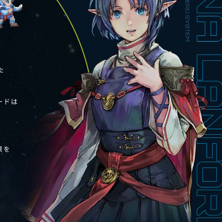
一先ず現状を確認しようと
今まさに少女へ襲い掛かろ
た
とっさに声を上げて駆
父から渡された光線銃・
ードは
クロードに助けられた少
光る武器を使って自分を魔物
景を
「光の剣を
。
国の伝説に登場する
彼にお礼をするため、また勇者
クロードを自身が暮らすアー