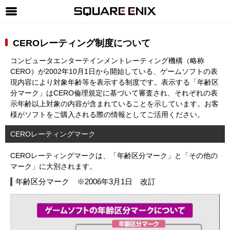
SQUARE ENIX 公式サイトメニュー
CEROレーティング制度について
ゲーム
コンピュータエンターテインメントレーティング機構（略称
マガジン＆ブックス
CERO）が2002年10月1日から開始している、ゲームソフトの表
現内容により対象年齢等を表示する制度です。表示する「年齢区
ミュージック
分マーク」はCERO倫理規定に基づいて審査され、それぞれの表
示年齢以上対象の内容が含まれていることを示しています。お客
グッズ
様がソフトをご購入される際の情報としてご活用ください。
ストア
CEROレーティングマーク
メンバーズ
CEROレーティングマークは、「年齢区分マーク」と「その他の
マーク」に大別されます。
動画
年齢区分マーク ※2006年3月1日 改訂
コラム
会社情報
採用情報
SQUARE ENIX サイト内検索