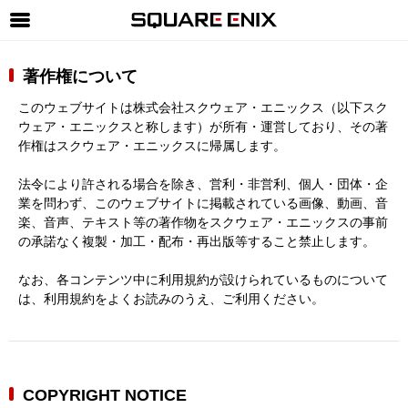
SQUARE ENIX 公式サイトメニュー
著作権について
ゲーム
このウェブサイトは株式会社スクウェア・エニックス（以下スク
マガジン＆ブックス
ウェア・エニックスと称します）が所有・運営しており、その著
作権はスクウェア・エニックスに帰属します。
ミュージック
法令により許される場合を除き、営利・非営利、個人・団体・企
グッズ
業を問わず、このウェブサイトに掲載されている画像、動画、音
楽、音声、テキスト等の著作物をスクウェア・エニックスの事前
ストア
の承諾なく複製・加工・配布・再出版等すること禁止します。
メンバーズ
なお、各コンテンツ中に利用規約が設けられているものについて
動画
は、利用規約をよくお読みのうえ、ご利用ください。
コラム
会社情報
採用情報
COPYRIGHT NOTICE
SQUARE ENIX サイト内検索