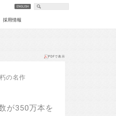
ENGLISH
採用情報
PDFで表示
不朽の名作
』
が350万本を