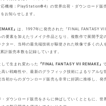
応機種：PlayStation®4）の世界出荷・ダウンロード販
とをお知らせします。
REMAKE
』
は、1997年に発売された『FINAL FANTASY
ルの要素を加えたリメイク作品となり、複数作で展開予定
ラクター、当時の最先端技術が駆使された映像で多くの人
界累計販売本数を記録しています。
として生まれ変わった
『
FINAL FANTASY VII REMAKE
』
た高い戦略性や、最新のグラフィック技術によるリアルな
当初からのダウンロード販売も非常に好調に推移し、発売
ジ・ダウンロード販売をさらに伸ばしていくとともに、世