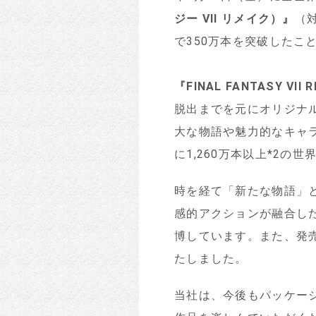
ジー
VII
リメイク）』
（対
で350万本を突破したこ
『
FINAL FANTASY VII 
脱出までを元にオリジナ
大な物語や魅力的なキャ
に1,260万本以上
*
2
の世
時を経て「新たな物語」
感的アクションが融合し
博しています。また、発売
たしました。
当社は、今後もパッケー