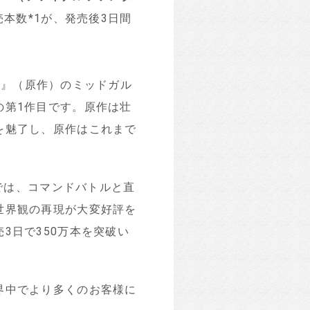
売本数
*
1
が、発売後3日間
 VII』（原作）のミッドガル
の第1作目です。原作は壮
を魅了し、原作はこれまで
では、コマンドバトルと直
世界観の再現が大変好評を
3日で350万本を突破い
界中でより多くのお客様に