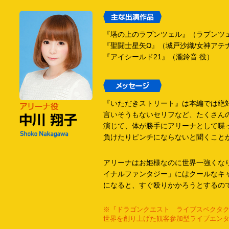
『塔の上のラプンツェル』（ラプンツェ
『聖闘士星矢Ω』（城戸沙織/女神アテナ
『アイシールド21』（瀧鈴音 役）
『いただきストリート』は本編では絶
言いそうもないセリフなど、たくさん
演じて、体が勝手にアリーナとして喋
負けたりピンチにならないと聞くこと
アリーナはお姫様なのに世界一強くな
イナルファンタジー」にはクールなキ
になると、すぐ殴りかかろうとするの
※『ドラゴンクエスト ライブスペクタク
世界を創り上げた観客参加型ライブエン