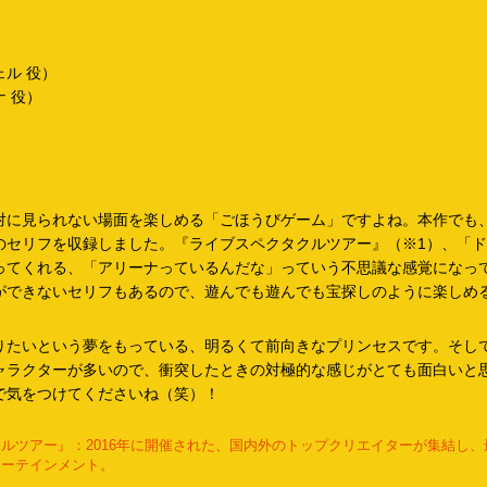
ル 役）
 役）
対に見られない場面を楽しめる「ごほうびゲーム」ですよね。本作でも
のセリフを収録しました。『ライブスペクタクルツアー』（※1）、「
ってくれる、「アリーナっているんだな」っていう不思議な感覚になっ
ができないセリフもあるので、遊んでも遊んでも宝探しのように楽しめ
りたいという夢をもっている、明るくて前向きなプリンセスです。そし
ャラクターが多いので、衝突したときの対極的な感じがとても面白いと
で気をつけてくださいね（笑）！
ルツアー』：2016年に開催された、国内外のトップクリエイターが集結し
ターテインメント。