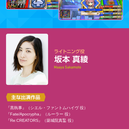
『黒執事』（シエル・ファントムハイヴ 役）
『Fate/Apocrypha』（ルーラー 役）
『Re:CREATORS』（築城院真鍳 役）