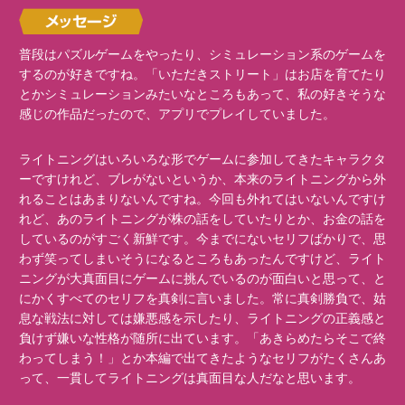
普段はパズルゲームをやったり、シミュレーション系のゲームを
するのが好きですね。「いただきストリート」はお店を育てたり
とかシミュレーションみたいなところもあって、私の好きそうな
感じの作品だったので、アプリでプレイしていました。
ライトニングはいろいろな形でゲームに参加してきたキャラクタ
ーですけれど、ブレがないというか、本来のライトニングから外
れることはあまりないんですね。今回も外れてはいないんですけ
れど、あのライトニングが株の話をしていたりとか、お金の話を
しているのがすごく新鮮です。今までにないセリフばかりで、思
わず笑ってしまいそうになるところもあったんですけど、ライト
ニングが大真面目にゲームに挑んでいるのが面白いと思って、と
にかくすべてのセリフを真剣に言いました。常に真剣勝負で、姑
息な戦法に対しては嫌悪感を示したり、ライトニングの正義感と
負けず嫌いな性格が随所に出ています。「あきらめたらそこで終
わってしまう！」とか本編で出てきたようなセリフがたくさんあ
って、一貫してライトニングは真面目な人だなと思います。