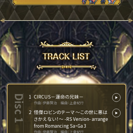
Disc 1
1
CIRCUS－運命の兄妹－
作曲：伊藤賢治 編曲：上倉紀行
2
怪傑ロビンのテーマ ～この世に悪は
さかえない！～ -RS Version- arrange
from Romancing Sa・Ga 3
作曲：伊藤賢治 編曲：上倉紀行