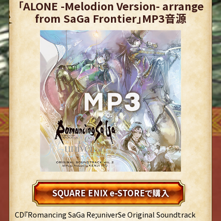
「ALONE -Melodion Version- arrange
from SaGa Frontier」MP3音源
SQUARE ENIX e-STOREで購入
CD『Romancing SaGa Re;univerSe Original Soundtrack