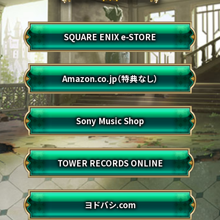
SQUARE ENIX e-STORE
Amazon.co.jp（特典なし）
Sony Music Shop
TOWER RECORDS ONLINE
ヨドバシ.com