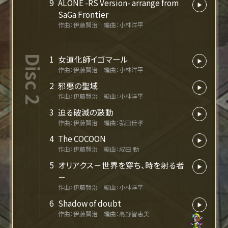
9
ALONE -RS Version- arrange from
SaGa Frontier
作曲：伊藤賢治 編曲：小林洋平
Disc 2
1
女道化師イゴマール
作曲：伊藤賢治 編曲：小林洋平
2
邪悪の聖域
作曲：伊藤賢治 編曲：小林洋平
3
迫る破滅の鼓動
作曲：伊藤賢治 編曲：弘田佳孝
4
The COCOON
作曲：伊藤賢治 編曲：成田 勤
5
オリアクス－世界を穿ち、時を射る者
－
作曲：伊藤賢治 編曲：小林洋平
6
Shadow of doubt
作曲：伊藤賢治 編曲：高野智恵美