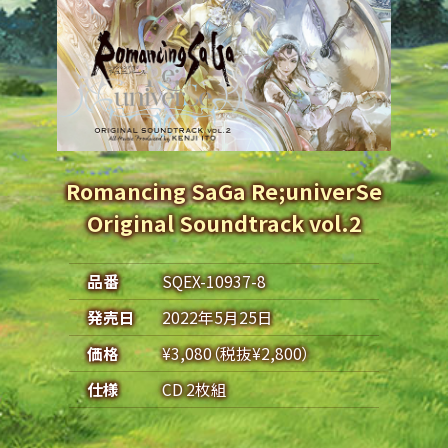
Romancing SaGa Re;univerSe
Original Soundtrack vol.2
品番
SQEX-10937-8
発売日
2022年5月25日
価格
¥3,080（税抜¥2,800）
仕様
CD 2枚組