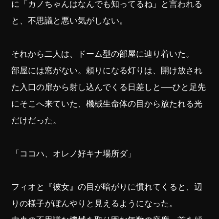
に「カノちゃんはなんでも知ってるね」と言われる
と、不思議と悪い気がしない。
それから二人は、ドーム型の部屋に辿り着いた。
部屋には窓がない。頼りになる灯りは、開け放され
た入口の扉から射し込んでくる日差しと──ひと足先
にそこへ来ていた、機械生命体の目から放たれる光
だけだった。
「ココハ、オレノ好キナ場所ダ」
フィオと『彼女』の目が暗がりに慣れてくると、辺
りの様子がぼんやりと見えるようになった。