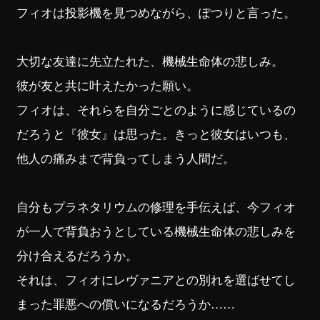
フィオは投影機を見つめながら、ぽつりと言った。
大切な友達に先立たれた、機械生命体の悲しみ。
彼が友と共に叶えたかった願い。
フィオは、それらを自分ごとのように感じているの
だろうと『彼女』は思った。きっと彼女はいつも、
他人の痛みまで背負ってしまう人間だ。
自分もプラネタリウムの修理を手伝えば、今フィオ
が一人で背負おうとしている機械生命体の悲しみを
分け合えるだろうか。
それは、フィオにレヴァニアとの別れを選ばせてし
まった罪悪への償いになるだろうか……