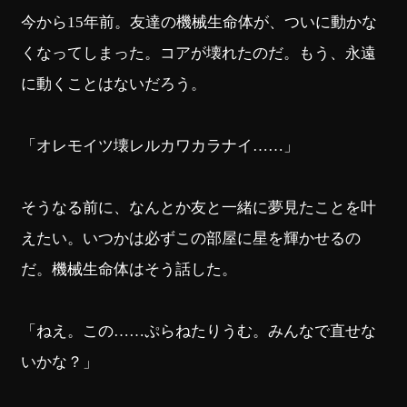
今から15年前。友達の機械生命体が、ついに動かな
くなってしまった。コアが壊れたのだ。もう、永遠
に動くことはないだろう。
「オレモイツ壊レルカワカラナイ……」
そうなる前に、なんとか友と一緒に夢見たことを叶
えたい。いつかは必ずこの部屋に星を輝かせるの
だ。機械生命体はそう話した。
「ねえ。この……ぷらねたりうむ。みんなで直せな
いかな？」