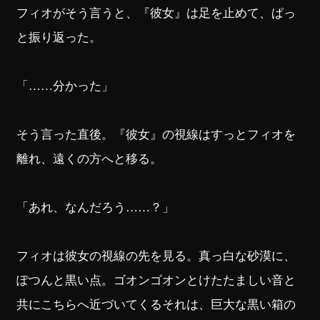
フィオがそう言うと、『彼女』は足を止めて、ぱっ
と振り返った。
「……分かった」
そう言った直後。『彼女』の視線はすっとフィオを
離れ、遠くの方へと移る。
「あれ、なんだろう……？」
フィオは彼女の視線の先を見る。真っ白な砂漠に、
ぽつんと黒い点。ゴオンゴオンとけたたましい音と
共にこちらへ近づいてくるそれは、巨大な黒い箱の