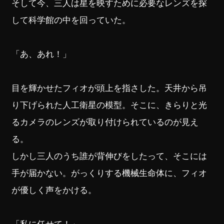
そして今、三人は星を映すために必要なレンズを探
して科学館の中を回っていた。
「あ、あれ！」
目を輝かせたフィオが頭上を指さした。天井から吊
り下げられた人工衛星の模型。そこに、きらりと光
るカメラのレンズが取り付けられているのが見え
る。
しかし三人のうち誰が背伸びをしたって、そこには
手が届かない。がっくりする機械生命体に、フィオ
が優しく声をかける。