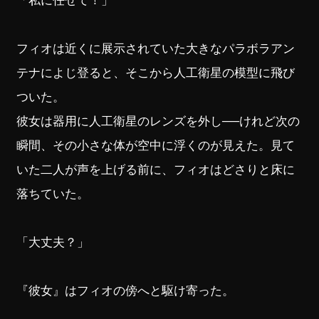
「私に任せて！」
フィオは近くに展示されていた大きなパラボラアン
テナによじ登ると、そこから人工衛星の模型に飛び
ついた。
彼女は器用に人工衛星のレンズを外し──けれど次の
瞬間、その小さな体が空中に浮くのが見えた。見て
いた二人が声を上げる前に、フィオはどさりと床に
落ちていた。
「大丈夫？」
『彼女』はフィオの傍へと駆け寄った。