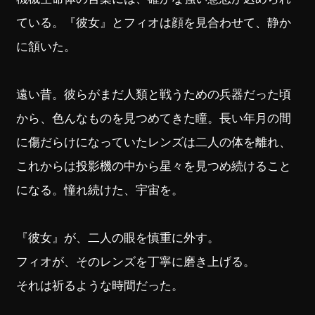
ている。『彼女』とフィオは顔を見合わせて、静か
に頷いた。
遠い昔。彼らがまだ人類と戦うための兵器だった頃
から、色んなものを見つめてきた瞳。長い年月の間
に傷だらけになっていたレンズは二人の体を離れ、
これからは投影機の中から星々を見つめ続けること
になる。憧れ続けた、宇宙を。
『彼女』が、二人の眼を慎重に外す。
フィオが、そのレンズを丁寧に磨き上げる。
それは祈るような時間だった。