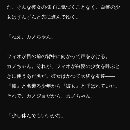
た。そんな彼女の様子に気づくことなく、白髪の少
女はずんずんと先に進んでゆく。
「ねえ、カノちゃん」
フィオが目の前の背中に向かって声をかける。
カノちゃん。それが、フィオが白髪の少女を呼ぶと
きに使うあだ名だ。彼女はかつて大切な友達——
『彼』と名乗る少年から『彼女』と呼ばれていた。
それで、カノジョだから、カノちゃん。
「少し休んでもいいかな」