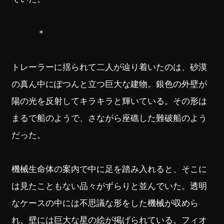
＊
トレーラーに揺られて二人が辿り着いたのは、砂漠
の真ん中にぽつんと立つ巨大な建物。銀色の外壁が
陽の光を反射してキラキラと輝いている。その形は
まるで船のようで、さながら座礁した難破船のよう
だった。
機械生命体の案内で中に足を踏み入れると、そこに
は見たこともない品々がずらりと並んでいた。透明
なケースの中には不思議な形をした機械が収めら
れ、壁には巨大な星の絵が掲げられている。フィオ