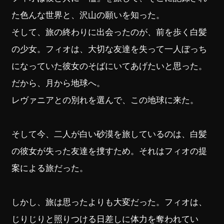
た色んな世界と、沢山の願いを知った。
そして、旅の終わりに出会ったのが、前を歩く白髪
の少女。フィオは、大切な友達を失って一人ぼっち
になっていた彼女のそばにいてあげたいと思った。
だから、月から地球へ。
レヴァニアとの別れを選んで、この地球に来た。
そして今、二人が白い砂漠を旅しているのは、白髪
の彼女が失った友達を捜すため。それはフィオの提
案による旅だった。
しかし、旅は思ったよりも大変だった。フィオは、
じりじりと照りつける日差しに体力を奪われてい