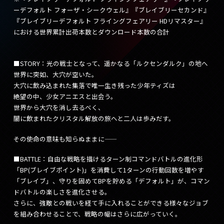
ーデフォルト フォーザ・シークウェル』『ブレイブリーセカンド』
『ブレイブリーデフォルト フライングフェアリー HDリマスター』
における世界累計出荷本数とダウンロード本数の合計
■STORY：光の戦士となって、遥かなる「ルクセンダルク」の地へ
世界に突如、大穴が空いた。
大穴に飲み込まれた集落で唯一生き残った少年ティズは
絶望の中、少女アニエスと出会う。
世界から大穴を消し去るべく、
闇に飲まれたクリスタル解放の旅へと二人は歩みだす。
その使命の意味も知らぬままに――
■BATTLE：自由な戦略を描けるターン制コマンドバトルの進化形
「BP(ブレイブポイント)」を消費して1ターンの行動回数を増やす
「ブレイブ」、守りを固めてBPを貯める「デフォルト」が、コマン
ドバトルの楽しさを進化させる。
さらに、強敵との戦いを経て手に入れることができる様々なジョブ
を組み合わせることで、戦略の幅はさらに広がっていく。