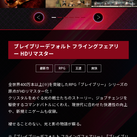
ブレイブリーデフォルト フライングフェアリ
ー HDリマスター
最新作
RPG
王道
爽快
全世界400万本以上(※)を突破したRPG「ブレイブリー」シリーズの
原点がHDリマスター化！
クリスタルをめぐる光の戦士たちのストーリー、ジョブチェンジを
駆使するコマンドバトルにくわえ、現世代に合わせた快適性の向上
や、新規ミニゲームも収録。
褪せることのない、光と影の物語が蘇る。
※『ブレイブリーデフォルト フライングフェアリー』『ブレイブリ