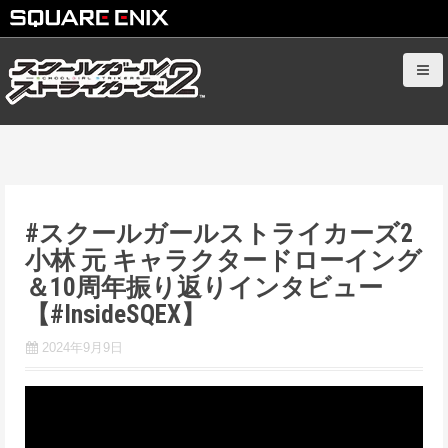
S
k
i
p
t
o
c
o
#スクールガールストライカーズ2
n
小林 元 キャラクタードローイング
t
＆10周年振り返りインタビュー
e
【#InsideSQEX】
n
t
2024年9月9日