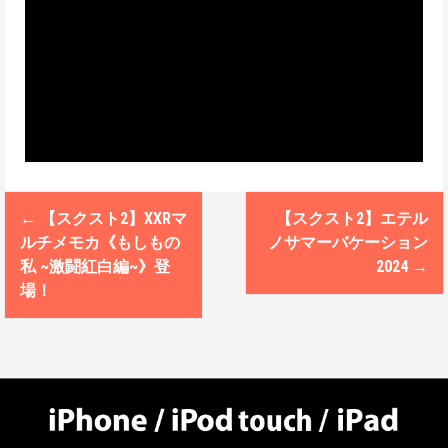
←
【スクスト2】XXRマ
【スクスト2】エテル
P
ルチメモカ《もしもの
ノサマーバケーション
o
私 ~激闘紅白編~》登
2024
→
場！
s
t
n
a