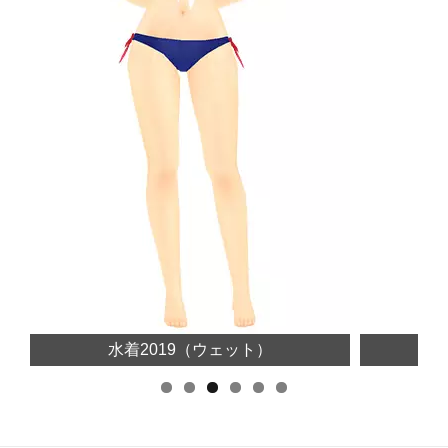
水着2019（ウェット）
おそ