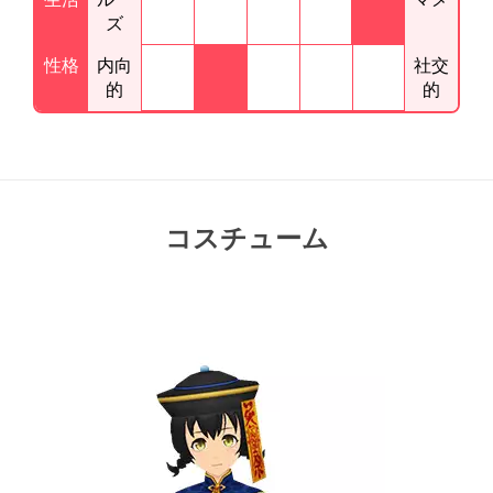
ズ
性格
内向
社交
的
的
コスチューム