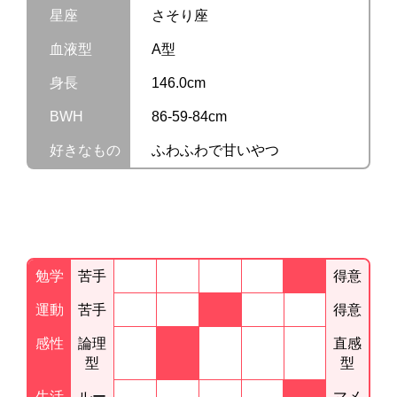
星座
さそり座
血液型
A型
身長
146.0cm
BWH
86-59-84cm
好きなもの
ふわふわで甘いやつ
勉学
苦手
得意
運動
苦手
得意
感性
論理
直感
型
型
生活
ルー
マメ