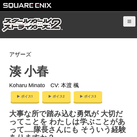
S
k
i
p
t
o
アザーズ
c
o
湊 小春
n
t
Koharu Minato CV: 本渡 楓
e
n
ボイス1
ボイス2
ボイス3
t
大事な所で踏み込む勇気が 大切だ
ってことを わたしは学ぶことがあ
って……隊長さんにも そういう経験