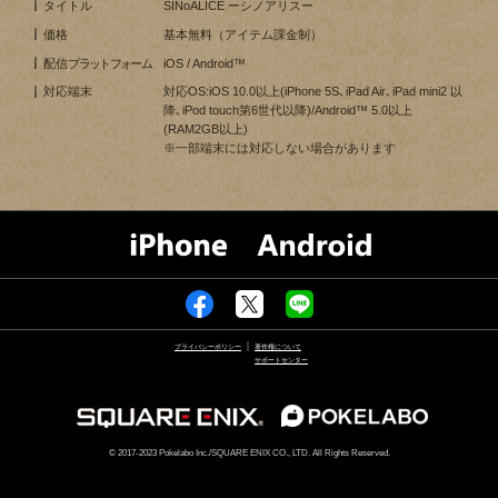
タイトル
SINoALICE ーシノアリスー
価格
基本無料（アイテム課金制）
配信
プラットフォーム
iOS / Android™
対応端末
対応OS:iOS 10.0以上(iPhone 5S､iPad Air､iPad mini2 以
降､iPod touch第6世代以降)/Android™ 5.0以上
(RAM2GB以上)
※一部端末には対応しない場合があります
プライバシーポリシー
著作権について
サポートセンター
© 2017-2023 Pokelabo Inc./SQUARE ENIX CO., LTD. All Rights Reserved.