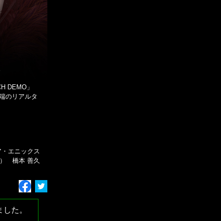
。
ECH DEMO」
端のリアルタ
ア・エニックス
） 橋本 善久
ました。