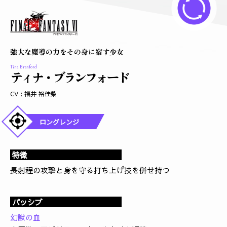
強大な魔導の力をその身に宿す少女
Tina Branford
ティナ・ブランフォード
CV：福井 裕佳梨
ロングレンジ
特徴
長射程の攻撃と身を守る打ち上げ技を併せ持つ
パッシブ
幻獣の血