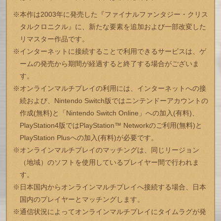
※本作は2003年に発売した『ファイナルファンタジー・クリス
タルクロニクル』に、新たな要素を追加および一部改変した
リマスター作品です。
※インターネットに接続することで利用できるサービスは、ゲ
ームの発売から期間が経過すると終了する場合がございま
す。
※オンラインマルチプレイの利用には、インターネットへの接
続および、Nintendo Switch版ではニンテンドーアカウントの
作成(無料)と「Nintendo Switch Online」への加入(有料)、
PlayStation4版ではPlayStation™ Networkのご利用(無料)と
PlayStation Plusへの加入(有料)が必要です。
※オンラインマルチプレイのマッチングは、同じリージョン
（地域）のソフトを使用しているプレイヤー間で行われま
す。
※日本国内からオンラインマルチプレイへ接続する場合、日本
国内のプレイヤーとマッチングします。
※通信状況によってオンラインマルチプレイにタイムラグが発