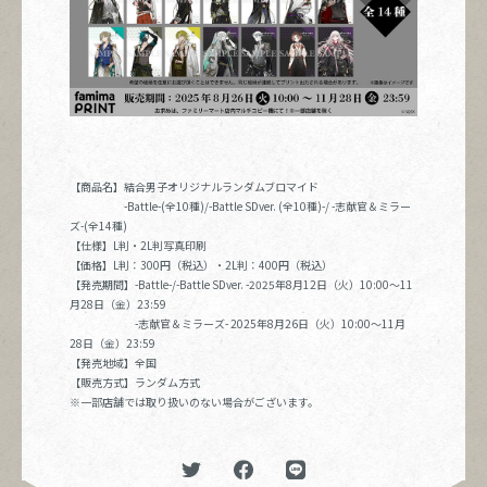
【商品名】結合男子オリジナルランダムブロマイド
-Battle-(
全
10
種
)/-Battle SDver. (
全
10
種
)-/ -
志献官＆ミラー
ズ
-(
全
14
種
)
【仕様】
L
判・
2L
判写真印刷
【価格】
L
判：
300
円（税込）・
2L
判：
400
円（税込）
【発売期間】
-Battle-/-Battle SDver. -
2025年8月12日（火）
10
:
00
～
11
月
28
日（金）
23
:
59
-
志献官＆ミラーズ
-
2025年8月
26
日（火）
10
:
00
～
11
月
28
日（金）
23
:
59
【発売地域】全国
【販売方式】ランダム方式
※一部店舗では取り扱いのない場合がございます。