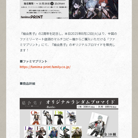
『結合男子』の
2
周年を記念し、本日
2025
年
8
月
12
日
(
火
)
より、全国の
ファミリーマート店頭のマルチコピー機からご購入いただける「ファ
ミマプリント」にて、『結合男子』のオリジナルブロマイドを販売し
ます！
■ファミマプリント
https://famima-print.family.co.jp/
■商品詳細