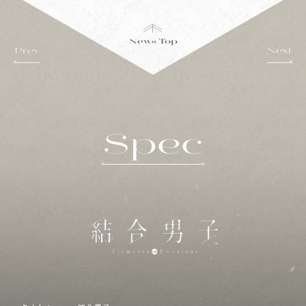
News Top
Prev
Next