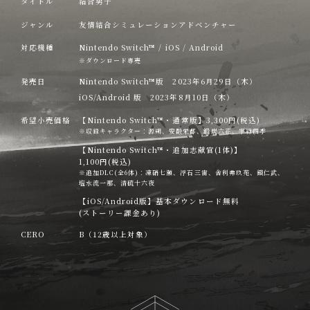
タイトル
結合男子
ジャンル
友情結合シミュレーションアドベンチャー
対応機種
Nintendo Switch™ / iOS / Android
※ダウンロード専売
発売日
Nintendo Switch™版 2023年6月29日（木）
iOS/Android 版 2023年8月10日（木）
希望小売価格
【Nintendo Switch™・通常版】3,300円(税込)
※収録キャラクター：源朔、安酸栄都、鍛炭六花、宇緑四季
【Nintendo Switch™・追加志献官(1体)】
1,100円(税込)
※追加DLC(全6体)：凍硝七瀬、浮石三宙、舎利弗玖苑、鐵仁武、
塩水流一那、清硫十六夜
【iOS/Android版】基本ダウンロード無料
(ストーリー課金あり)
CERO
B（12歳以上対象）