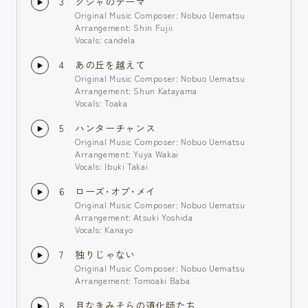
3
クジャのテーマ
Original Music Composer: Nobuo Uematsu
Arrangement: Shin Fujii
Vocals: candela
4
あの丘を越えて
Original Music Composer: Nobuo Uematsu
Arrangement: Shun Katayama
Vocals: Toaka
5
ハンターチャンス
Original Music Composer: Nobuo Uematsu
Arrangement: Yuya Wakai
Vocals: Ibuki Takai
6
ローズ･オブ･メイ
Original Music Composer: Nobuo Uematsu
Arrangement: Atsuki Yoshida
Vocals: Kanayo
7
独りじゃない
Original Music Composer: Nobuo Uematsu
Arrangement: Tomoaki Baba
8
月なきみそらの道化師たち