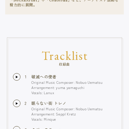
精力的に展開。
Tracklist
収録曲
1
破滅への使者
Original Music Composer: Nobuo Uematsu
Arrangement: yuma yamaguchi
Vocals: Lanux
2
眠らない街 トレノ
Original Music Composer: Nobuo Uematsu
Arrangement: Seppl Kretz
Vocals: Minque