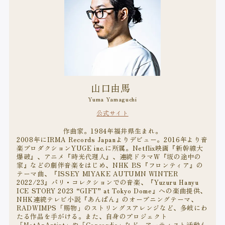
山口由馬
Yuma Yamaguchi
公式サイト
作曲家。1984年福井県生まれ。
2008年にIRMA Records Japanよりデビュー。2016年より音
楽プロダクションYUGE inc.に所属。Netflix映画『新幹線大
爆破』、アニメ『時光代理人』、連続ドラマW『坂の途中の
家』などの劇伴音楽をはじめ、NHK BS『フロンティア』の
テーマ曲、『ISSEY MIYAKE AUTUMN WINTER
2022/23』パリ・コレクションでの音楽、『Yuzuru Hanyu
ICE STORY 2023 “GIFT” at Tokyo Dome』への楽曲提供、
NHK連続テレビ小説『あんぱん』のオープニングテーマ、
RADWIMPS「賜物」のストリングスアレンジなど、多岐にわ
たる作品を手がける。また、自身のプロジェクト
「NotAnArtist」や「Concordia」など、アーティスト活動も