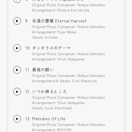
Original Music Composer: Nobuo Uematsu
Arrangement: Ohzora Kimishima
9
永遠の豊穣 Eternal Harvest
Original Music Composer: Nobuo Uematsu
Arrangement: Yuya Wakai
Vocals: mimiko
10
タンタラスのテーマ
Original Music Composer: Nobuo Uematsu
Arrangement: Shun Katayama
11
最後の闘い
Original Music Composer: Nobuo Uematsu
Arrangement & Vocals: Fuki Kitamura
12
いつか帰るところ
Original Music Composer: Nobuo Uematsu
Arrangement: Shun Katayama
Vocals: Julia Shortreed
13
Melodies Of Life
Original Music Composer: Nobuo Uematsu
Arrangement: BIGYUKI