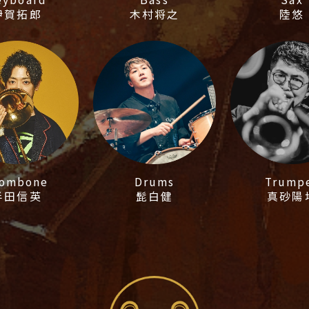
伊賀拓郎
木村将之
陸悠
rombone
Drums
Trump
半田信英
髭白健
真砂陽