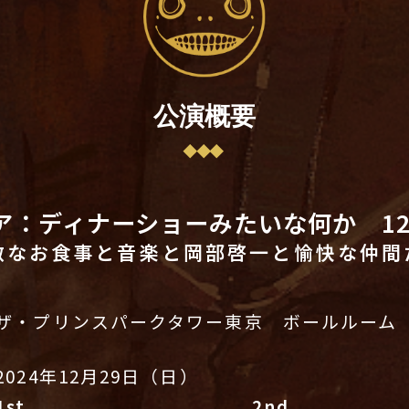
公演概要
ア：ディナーショーみたいな何か 12
敵なお食事と音楽と岡部啓一と愉快な仲間
ザ・プリンスパークタワー東京 ボールルーム
2024年12月29日（日）
1st
2nd