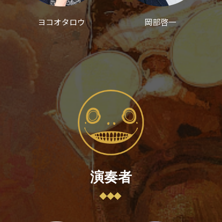
ヨコオタロウ
岡部啓一
演奏者