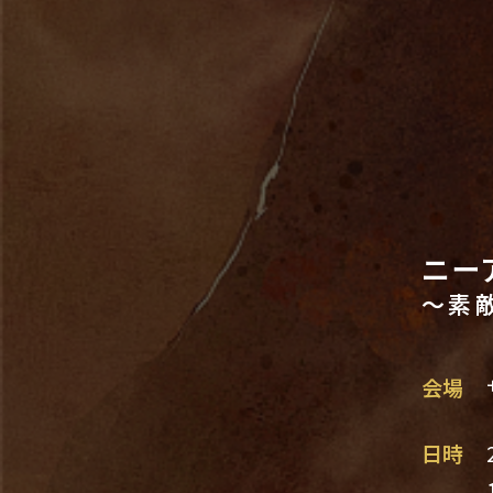
ニー
～素
会場
日時