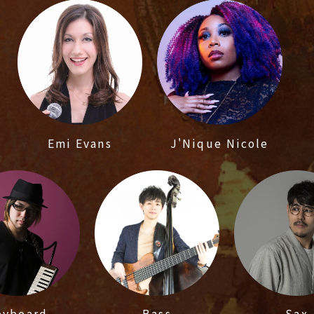
Emi Evans
J'Nique Nicole
eyboard
Bass
Sax