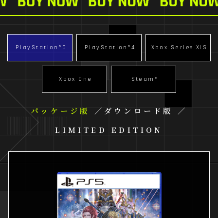
PlayStation®5
PlayStation®4
Xbox Series X|S
Xbox One
Steam®
パッケージ版
ダウンロード版
LIMITED EDITION