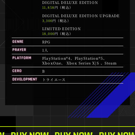
DIGITAL DELUXE EDITION
11,858
円（税込）
DIGITAL DELUXE EDITION UPGRADE
3,300
円（税込）
LIMITED EDITION
18,000
円（税込）
RPG
GENRE
1人
PRAYER
PlayStation®4、PlayStation®5、
PLATFORM
XboxOne、 Xbox Series X|S 、Steam
B
CERO
トライエース
DEVELOPMENT