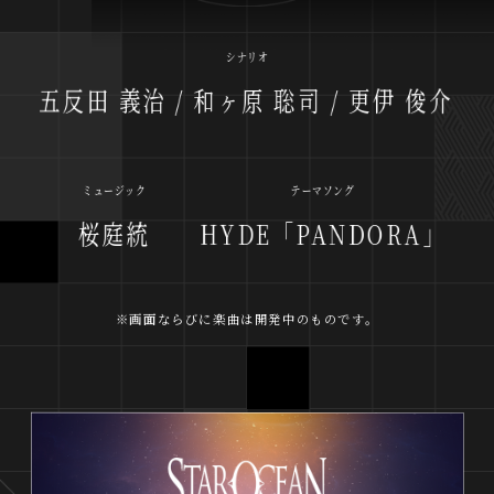
シナリオ
五反田 義治 / 和ヶ原 聡司 / 更伊 俊介
ミュージック
テーマソング
HYDE「PANDORA」
桜庭統
※画面ならびに楽曲は開発中のものです。