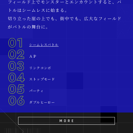
フィールド上でモンスターとエンカウントすると、バ
仲間キャラの中から最大4人まで選んでパーティを編
本作では開始時にレイモンドかレティシア、どちらか
バトル中のスキル使用にはAPが必要。APは時間経過
バトルスキル、アクティブスキル、ユーズアイテムをア
バトル中は臨場感あふれるリアルタイムなアクション
トルはシームレスに始まる。
成。リアルタイムで操作キャラの変更も可能。
の主人公を選択する。
で自然回復する。
クションボタンに割り当てることができる。リンクコ
が繰り広げられるが、ストップモードに切り替えるこ
切り立った崖の上でも、街中でも、広大なフィールド
キャラの特性や相性などを考慮し、好きなパーティを
選んだ主人公の目線で展開していくストーリー。さら
バトル中に特定の条件を満たすことにより、最大APが
ンボに設定された行動はアクションボタンを押すたび
とも可能。
がバトルの舞台に。
組み立てよう。
に仲間となるキャラクターも変化する。
増加・減少する。
に順に実行される。
ストップモードなら画面を止めて味方に指示を出せた
最大APを増やすことでより多くのスキルを使用するこ
ユーズアイテムはリンクコンボから使用することで通
り、ターゲット変更したりとじっくりと戦略を練るこ
とができるようになる。
常よりも早く効果を発動できる。
とができる。
MORE