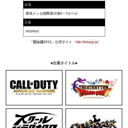
会場
幕張メッセ国際展示場4～7ホール
主催
niconico
「闘会議2015」公式サイト
：
http://tokaigi.jp/
■出展タイトル■
ン
シアトリズム ドラゴンクエスト
ダイブキック アディション エディ
ション