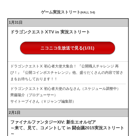
ゲーム実況ストリート
(HALL 5-6)
1月31日
ドラゴンクエストⅩTV in 実況ストリート
ニコニコ生放送で見る(1/31)
ドラゴンクエストⅩ 初心者大使大集合！ 『公開職人チャレンジ 再
び！』『公開コインボスチャレンジ』他、盛りだくさんの内容で皆さ
まをお待ちしております！！
ドラゴンクエストⅩ 初心者大使のみなさん（スケジュール調整中）
齊藤陽介（プロデューサー）
サイトーブイさん（Ｖジャンプ編集部）
2月1日
ファイナルファンタジーXIV: 新生エオルゼア
～来て、見て、コメントして in 闘会議2015実況ストリート
～