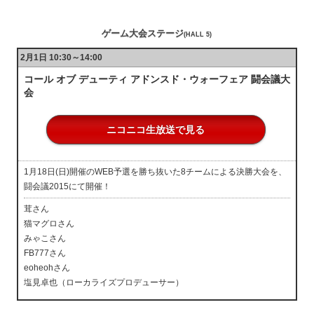
ゲーム大会ステージ
(HALL 5)
2月1日 10:30～14:00
コール オブ デューティ アドンスド・ウォーフェア 闘会議大
会
ニコニコ生放送で見る
1月18日(日)開催のWEB予選を勝ち抜いた8チームによる決勝大会を、
闘会議2015にて開催！
茸さん
猫マグロさん
みゃこさん
FB777さん
eoheohさん
塩見卓也（ローカライズプロデューサー）