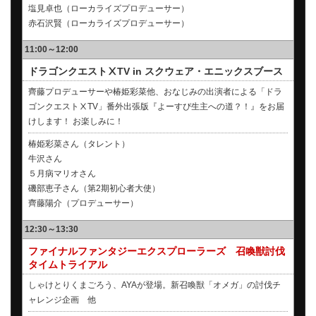
塩見卓也（ローカライズプロデューサー）
赤石沢賢（ローカライズプロデューサー）
11:00～12:00
ドラゴンクエストⅩTV in スクウェア・エニックスブース
齊藤プロデューサーや椿姫彩菜他、おなじみの出演者による「ドラ
ゴンクエストⅩTV」番外出張版『よーすぴ生主への道？！』をお届
けします！ お楽しみに！
椿姫彩菜さん（タレント）
牛沢さん
５月病マリオさん
磯部恵子さん（第2期初心者大使）
齊藤陽介（プロデューサー）
12:30～13:30
ファイナルファンタジーエクスプローラーズ 召喚獣討伐
タイムトライアル
しゃけとりくまごろう、AYAが登場。新召喚獣「オメガ」の討伐チ
ャレンジ企画 他