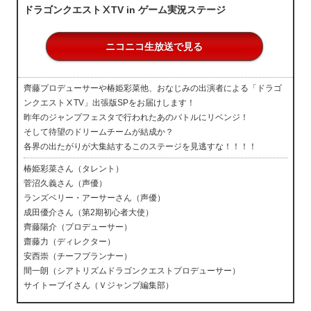
ドラゴンクエストⅩTV in ゲーム実況ステージ
ニコニコ生放送で見る
齊藤プロデューサーや椿姫彩菜他、おなじみの出演者による「ドラゴ
ンクエストⅩTV」出張版SPをお届けします！
昨年のジャンプフェスタで行われたあのバトルにリベンジ！
そして待望のドリームチームが結成か？
各界の出たがりが大集結するこのステージを見逃すな！！！！
椿姫彩菜さん（タレント）
菅沼久義さん（声優）
ランズベリー・アーサーさん（声優）
成田優介さん（第2期初心者大使）
齊藤陽介（プロデューサー）
齋藤力（ディレクター）
安西崇（チーフプランナー）
間一朗（シアトリズムドラゴンクエストプロデューサー）
サイトーブイさん（Ｖジャンプ編集部）