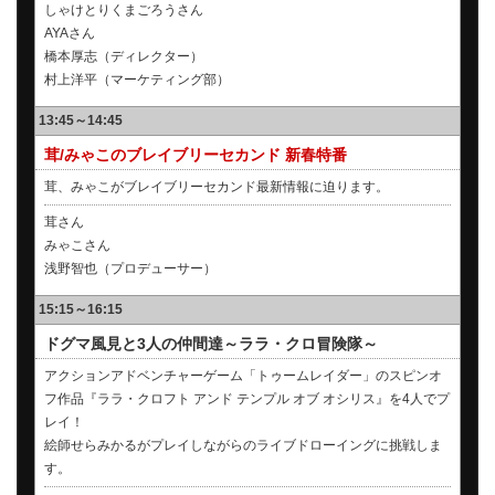
しゃけとりくまごろうさん
AYAさん
橋本厚志（ディレクター）
村上洋平（マーケティング部）
13:45～14:45
茸/みゃこのブレイブリーセカンド 新春特番
茸、みゃこがブレイブリーセカンド最新情報に迫ります。
茸さん
みゃこさん
浅野智也（プロデューサー）
15:15～16:15
ドグマ風見と3人の仲間達～ララ・クロ冒険隊～
アクションアドベンチャーゲーム「トゥームレイダー」のスピンオ
フ作品『ララ・クロフト アンド テンプル オブ オシリス』を4人でプ
レイ！
絵師せらみかるがプレイしながらのライブドローイングに挑戦しま
す。