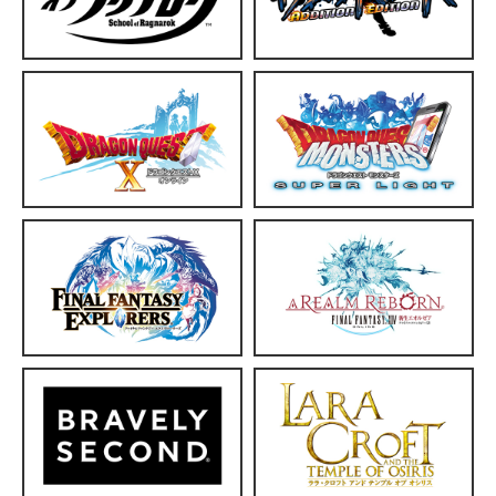
ン
ドラゴンクエストモンスターズ
スーパーライト
プ
ファイナルファンタジーXIV: 新生
エオルゼア
ララ・クロフト アンド テンプル
オブ オシリス