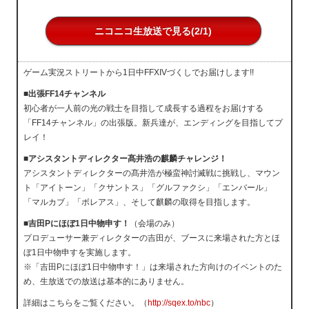
ニコニコ生放送で見る(2/1)
ゲーム実況ストリートから1日中FFXIVづくしでお届けします!!
■出張FF14チャンネル
初心者が一人前の光の戦士を目指して成長する過程をお届けする
「FF14チャンネル」の出張版。新兵達が、エンディングを目指してプ
レイ！
■アシスタントディレクター髙井浩の麒麟チャレンジ！
アシスタントディレクターの髙井浩が極蛮神討滅戦に挑戦し、マウン
ト「アイトーン」「クサントス」「グルファクシ」「エンバール」
「マルカブ」「ボレアス」、そして麒麟の取得を目指します。
■吉田Pにほぼ1日中物申す！
（会場のみ）
プロデューサー兼ディレクターの吉田が、ブースに来場された方とほ
ぼ1日中物申すを実施します。
※「吉田Pにほぼ1日中物申す！」は来場された方向けのイベントのた
め、生放送での放送は基本的にありません。
詳細はこちらをご覧ください。（
http://sqex.to/nbc
）