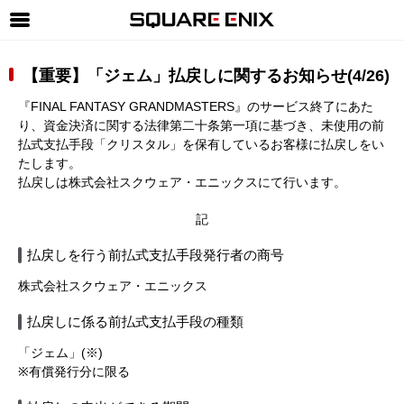
SQUARE ENIX 公式サイトメニュー
【重要】「ジェム」払戻しに関するお知らせ(4/26)
ゲーム
『FINAL FANTASY GRANDMASTERS』のサービス終了にあた
マガジン＆ブックス
り、資金決済に関する法律第二十条第一項に基づき、未使用の前
払式支払手段「クリスタル」を保有しているお客様に払戻しをい
ミュージック
たします。
払戻しは株式会社スクウェア・エニックスにて行います。
グッズ
記
ストア
払戻しを行う前払式支払手段発行者の商号
メンバーズ
株式会社スクウェア・エニックス
動画
払戻しに係る前払式支払手段の種類
コラム
「ジェム」(※)
会社情報
採用情報
※有償発行分に限る
SQUARE ENIX サイト内検索