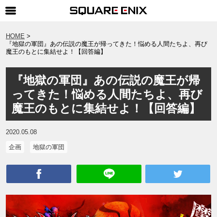
SQUARE ENIX 公式サイトメニュー
HOME
『地獄の軍団』あの伝説の魔王が帰ってきた！悩める人間たちよ、再び
ゲーム
魔王のもとに集結せよ！【回答編】
マガジン＆ブックス
『地獄の軍団』あの伝説の魔王が帰
ミュージック
ってきた！悩める人間たちよ、再び
グッズ
魔王のもとに集結せよ！【回答編】
ストア
2020.05.08
メンバーズ
企画
地獄の軍団
動画
コラム
会社情報
採用情報
SQUARE ENIX サイト内検索