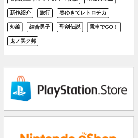
新作紹介
旅行
春ゆきてレトロチカ
短編
結合男子
聖剣伝説
電車でGO！
鬼ノ哭ク邦