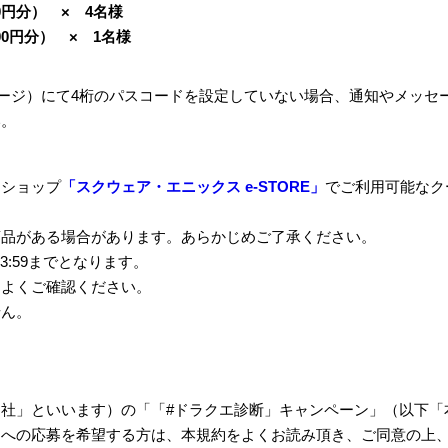
0
円分）
×
4
名様
00
円分）
×
1
名様
ージ）にて
4
桁のパスコードを設定していない場合、通知やメッセ
い。
ンショップ
「スクウェア・エニックス e-STORE」
でご利用可能なク
商品がある場合があります。あらかじめご了承ください。
23:59
までとなります。
をよくご確認ください。
せん。
当社」といいます）の「「
#
ドラクエ診断」キャンペーン」（以下「
ンへの応募を希望する方は、本規約をよくお読み頂き、ご同意の上