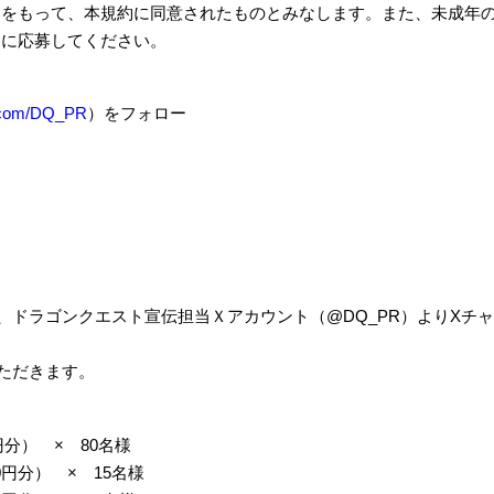
とをもって、本規約に同意されたものとみなします。また、未成年
ンに応募してください。
x.com/DQ_PR
）をフォロー
、ドラゴンクエスト宣伝担当Ｘアカウント（
@DQ_PR
）より
X
チャ
。
ただきます。
円分） × 80名様
0円分） × 15名様