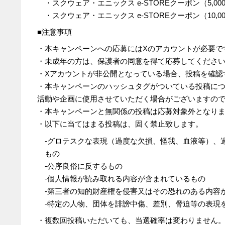
・スクウェア・エニックス e-STOREクーポン（5,00
・スクウェア・エニックス e-STOREクーポン（10,0
■注意事項
・本キャンペーンへの応募には
X
のアカウントが必要で
・未成年の方は、保護者の同意を得て応募してくださ
・
X
アカウントが非公開となっている場合、投稿を確認
・本キャンペーンのハッシュタグがついている投稿に
活動や企画に使用させていただく場合がございますの
・本キャンペーンと無関係の投稿は応募対象外となり
・以下に当てはまる投稿は、固く禁止致します。
-グロテスクな表現（過度な欠損、怪我、血液等）、
もの
-公序良俗に反するもの
-個人情報が読み取れる内容が含まれているもの
-第三者の知的財産権を侵害又はその恐れのある内容
-特定の人物、団体を誹謗中傷、差別、脅迫等の表現
・複数回投稿いただいても、当選確率は変わりません