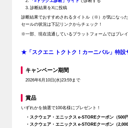
2.
「#ドラクエ診断」サイト
で診断する
3. 診断結果を
X
に投稿
診断結果でおすすめされるタイトル（※）が気になっ
セールの状況は下記リンクからチェック！
※一部、現在流通しているプラットフォームではプレ
★「スクエニ トクトク！カーニバル」特設
キャンペーン期間
2026年
6
月
10
日
(
水
)23:59
まで
賞品
いずれかを抽選で
100
名様にプレゼント！
・スクウェア・エニックス
e-STORE
クーポン（
500
・スクウェア・エニックス
e-STORE
クーポン（
2,00