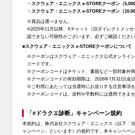
・スクウェア・エニックス
e-STORE
クーポン（
5,00
・スクウェア・エニックス
e-STORE
クーポン（
10,0
※賞品は選べません。
※
2025
年
11
月以降、
X
チャット（旧ダイレクトメッセ
認できない可能性がございます。必ずご確認くださ
■スクウェア・エニックス
e-STORE
クーポンについて
※クーポンはスクウェア・エニックス公式オンライ
コードです。
※クーポンコードはチケット、書籍など一部対象外
※クーポンコードの有効期限は、2026年
7
月
31
日
(
金
)
※ご利用にあたっては当選時にお送りする注意事項
※クーポンコードは、送料や手数料には適用できま
「#ドラクエ診断」キャンペーン規約
本規約は、株式会社スクウェア・エニックス（以下「
ャンペーン」といいます）の規約です。本キャンペー