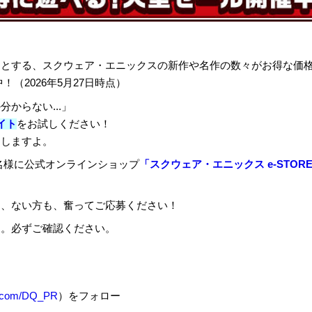
めとする、スクウェア・エニックスの新作や名作の数々がお得な価
中！（
2026
年
5
月
27
日時点）
からない...」
イト
をお試しください！
めしますよ。
名様に公式オンラインショップ
「スクウェア・エニックス e-STOR
も、ない方も、奮ってご応募ください！
す。必ずご確認ください。
/x.com/DQ_PR
）をフォロー