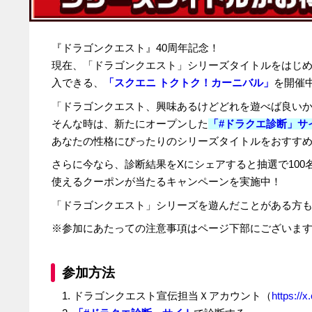
『ドラゴンクエスト』
40
周年記念！
現在、「ドラゴンクエスト」シリーズタイトルをはじ
入できる、
「スクエニ トクトク！カーニバル」
を開催
「ドラゴンクエスト、興味あるけどどれを遊べば良いか分
そんな時は、新たにオープンした
「#ドラクエ診断」サ
あなたの性格にぴったりのシリーズタイトルをおすす
さらに今なら、診断結果を
X
にシェアすると抽選で
100
使えるクーポンが当たるキャンペーンを実施中！
「ドラゴンクエスト」シリーズを遊んだことがある方
※参加にあたっての注意事項はページ下部にございま
参加方法
1. ドラゴンクエスト宣伝担当Ｘアカウント（
https:/