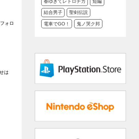
春ゆきてレトロチカ
短編
結合男子
聖剣伝説
フォロ
電車でGO！
鬼ノ哭ク邦
せは
。