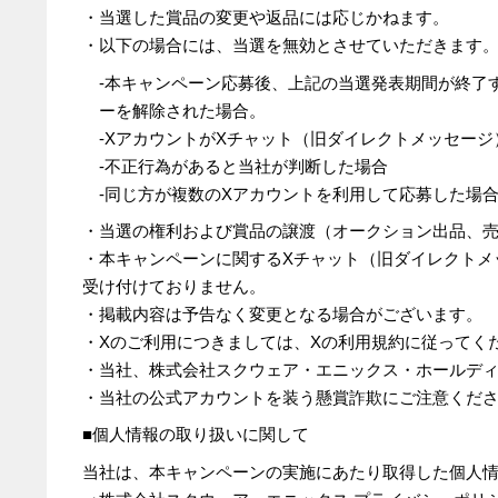
・当選した賞品の変更や返品には応じかねます。
・以下の場合には、当選を無効とさせていただきます
-本キャンペーン応募後、上記の当選発表期間が終了
ーを解除された場合。
-Xアカウントが
X
チャット（旧ダイレクトメッセージ
-不正行為があると当社が判断した場合
-同じ方が複数の
X
アカウントを利用して応募した場
・当選の権利および賞品の譲渡（オークション出品、
・本キャンペーンに関する
X
チャット（旧ダイレクトメ
受け付けておりません。
・掲載内容は予告なく変更となる場合がございます。
・
X
のご利用につきましては、
X
の利用規約に従ってく
・当社、株式会社スクウェア・エニックス・ホールデ
・当社の公式アカウントを装う懸賞詐欺にご注意くだ
■個人情報の取り扱いに関して
当社は、本キャンペーンの実施にあたり取得した個人