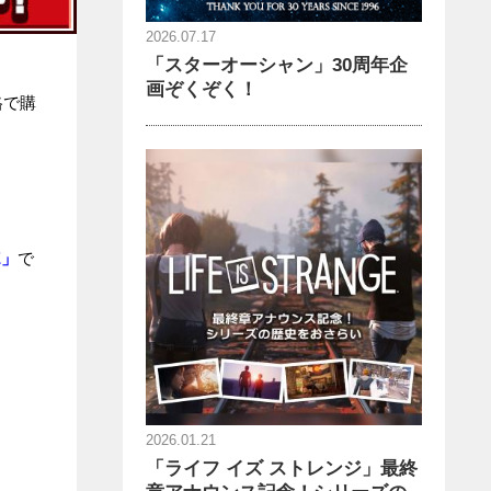
2026.07.17
「スターオーシャン」30周年企
画ぞくぞく！
格で購
E」
で
2026.01.21
「ライフ イズ ストレンジ」最終