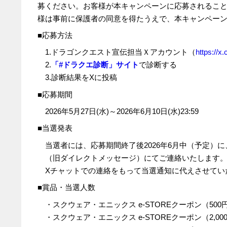
募ください。お客様が本キャンペーンに応募されるこ
様は事前に保護者の同意を得たうえで、本キャンペー
■応募方法
1.ドラゴンクエスト宣伝担当Ｘアカウント（
https://
2.
「#ドラクエ診断」サイト
で診断する
3.診断結果を
X
に投稿
■応募期間
2026年
5
月
27
日
(
水
)
～
2026
年
6
月
10
日
(
水
)23:59
■当選発表
当選者には、応募期間終了後
2026
年
6
月中（予定）に
（旧ダイレクトメッセージ）にてご連絡いたします
Xチャットでの連絡をもって当選通知に代えさせてい
■賞品・当選人数
・スクウェア・エニックス e-STOREクーポン（500
・スクウェア・エニックス e-STOREクーポン（2,00