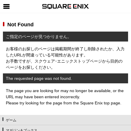
SQUARE ENIX 公式サイトメニュー
Not Found
ゲーム
ご指定のページが見つかりません。
マガジン＆ブックス
お客様のお探しのページは掲載期間が終了し削除されたか、入力
ミュージック
したURLが間違っている可能性があります。
お手数ですが、スクウェア･エニックストップページから目的の
グッズ
ページをお探しください。
ストア
The requested page was not found.
メンバーズ
The page you are looking for may no longer be available, or the
動画
URL may have been entered incorrectly.
Please try looking for the page from the Square Enix top page.
コラム
会社情報
採用情報
ゲーム
SQUARE ENIX サイト内検索
マガジン＆ブックス