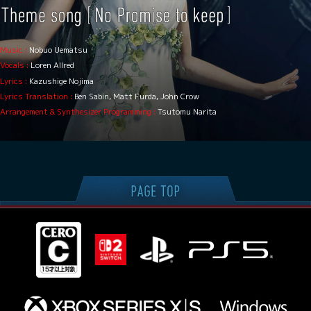
Music :
Nobuo Uematsu
Vocals :
Loren Allred
Lyrics :
Kazushige Nojima
Lyrics Translation :
Ben Sabin, Matt Furda, John Crow
Arrangement & Synthesizer Programming :
Tsutomu Narita