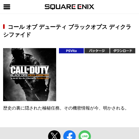
SQUARE ENIX 公式サイトメニュー
コール オブ デューティ ブラックオプス ディクラ
ゲーム
シファイド
マガジン＆ブックス
ミュージック
グッズ
ストア
メンバーズ
動画
歴史の裏に隠された極秘任務。その機密情報が今、明かされる。
コラム
会社情報
採用情報
SQUARE ENIX サイト内検索