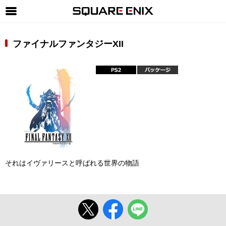
SQUARE ENIX 公式サイトメニュー
ファイナルファンタジーXII
ゲーム
マガジン＆ブックス
ミュージック
グッズ
ストア
メンバーズ
それはイヴァリースと呼ばれる世界の物語
動画
コラム
会社情報
採用情報
SQUARE ENIX サイト内検索