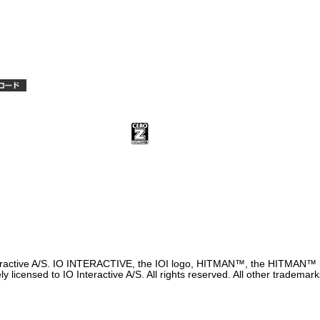
nteractive A/S. IO INTERACTIVE, the IOI logo, HITMAN™, the HITMA
 licensed to IO Interactive A/S. All rights reserved. All other trademark