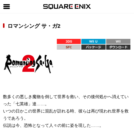
SQUARE ENIX 公式サイトメニュー
ロマンシング サ・ガ2
ゲーム
マガジン＆ブックス
ミュージック
グッズ
ストア
メンバーズ
数多くの悪しき魔物を倒して世界を救い、その後何処かへ消えてい
動画
った「七英雄」達……。
コラム
いつの日かこの世界に混乱が訪れる時、彼らは再び現われ世界を救
うであろう。
会社情報
採用情報
伝説は今、恐怖となって人々の前に姿を現した……。
SQUARE ENIX サイト内検索